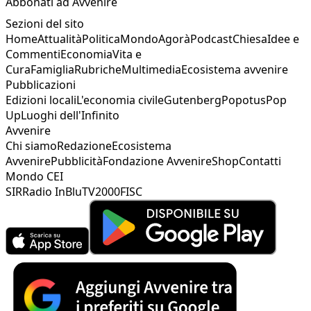
Abbonati ad Avvenire
Sezioni del sito
Home
Attualità
Politica
Mondo
Agorà
Podcast
Chiesa
Idee e
Commenti
Economia
Vita e
Cura
Famiglia
Rubriche
Multimedia
Ecosistema avvenire
Pubblicazioni
Edizioni locali
L'economia civile
Gutenberg
Popotus
Pop
Up
Luoghi dell'Infinito
Avvenire
Chi siamo
Redazione
Ecosistema
Avvenire
Pubblicità
Fondazione Avvenire
Shop
Contatti
Mondo CEI
SIR
Radio InBlu
TV2000
FISC