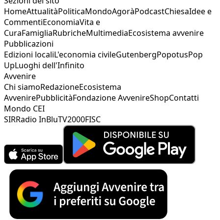
Sezioni del sito
Home
Attualità
Politica
Mondo
Agorà
Podcast
Chiesa
Idee e
Commenti
Economia
Vita e
Cura
Famiglia
Rubriche
Multimedia
Ecosistema avvenire
Pubblicazioni
Edizioni locali
L'economia civile
Gutenberg
Popotus
Pop
Up
Luoghi dell'Infinito
Avvenire
Chi siamo
Redazione
Ecosistema
Avvenire
Pubblicità
Fondazione Avvenire
Shop
Contatti
Mondo CEI
SIR
Radio InBlu
TV2000
FISC