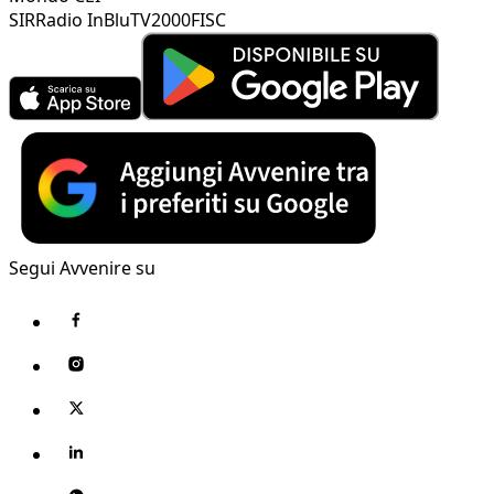
SIR
Radio InBlu
TV2000
FISC
Segui Avvenire su