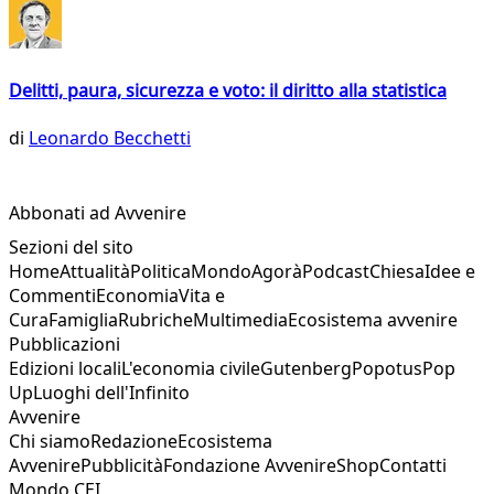
Delitti, paura, sicurezza e voto: il diritto alla statistica
di
Leonardo Becchetti
Abbonati ad Avvenire
Sezioni del sito
Home
Attualità
Politica
Mondo
Agorà
Podcast
Chiesa
Idee e
Commenti
Economia
Vita e
Cura
Famiglia
Rubriche
Multimedia
Ecosistema avvenire
Pubblicazioni
Edizioni locali
L'economia civile
Gutenberg
Popotus
Pop
Up
Luoghi dell'Infinito
Avvenire
Chi siamo
Redazione
Ecosistema
Avvenire
Pubblicità
Fondazione Avvenire
Shop
Contatti
Mondo CEI