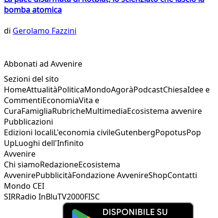
bomba atomica
di
Gerolamo Fazzini
Abbonati ad Avvenire
Sezioni del sito
Home
Attualità
Politica
Mondo
Agorà
Podcast
Chiesa
Idee e
Commenti
Economia
Vita e
Cura
Famiglia
Rubriche
Multimedia
Ecosistema avvenire
Pubblicazioni
Edizioni locali
L'economia civile
Gutenberg
Popotus
Pop
Up
Luoghi dell'Infinito
Avvenire
Chi siamo
Redazione
Ecosistema
Avvenire
Pubblicità
Fondazione Avvenire
Shop
Contatti
Mondo CEI
SIR
Radio InBlu
TV2000
FISC