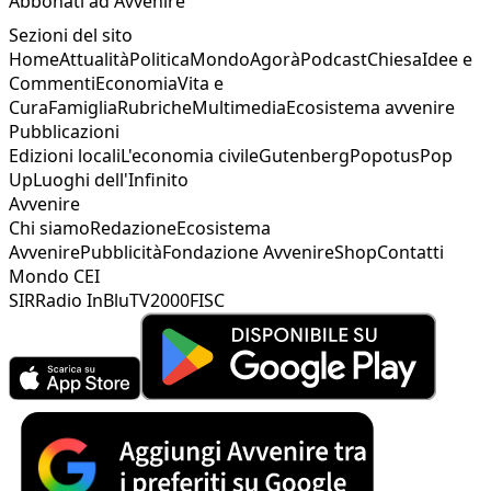
Abbonati ad Avvenire
Sezioni del sito
Home
Attualità
Politica
Mondo
Agorà
Podcast
Chiesa
Idee e
Commenti
Economia
Vita e
Cura
Famiglia
Rubriche
Multimedia
Ecosistema avvenire
Pubblicazioni
Edizioni locali
L'economia civile
Gutenberg
Popotus
Pop
Up
Luoghi dell'Infinito
Avvenire
Chi siamo
Redazione
Ecosistema
Avvenire
Pubblicità
Fondazione Avvenire
Shop
Contatti
Mondo CEI
SIR
Radio InBlu
TV2000
FISC