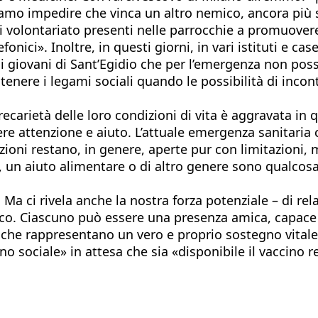
iamo impedire che vinca un altro nemico, ancora più 
i di volontariato presenti nelle parrocchie a promuovere
nici». Inoltre, in questi giorni, in vari istituti e case
i giovani di Sant’Egidio che per l’emergenza non poss
nere i legami sociali quando le possibilità di incont
recarietà delle loro condizioni di vita è aggravata in
ere attenzione e aiuto. L’attuale emergenza sanitaria 
azioni restano, in genere, aperte pur con limitazioni,
, un aiuto alimentare o di altro genere sono qualcosa 
 Ma ci rivela anche la nostra forza potenziale – di rela
. Ciascuno può essere una presenza amica, capace di 
o che rappresentano un vero e proprio sostegno vitale. S
 sociale» in attesa che sia «disponibile il vaccino rea