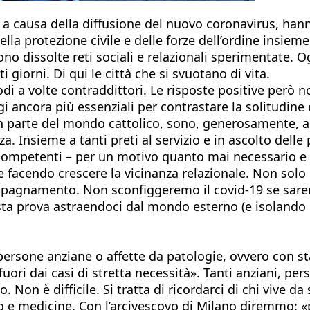
 a causa della diffusione del nuovo coronavirus, hann
a protezione civile e delle forze dell’ordine insieme 
sono dissolte reti sociali e relazionali sperimentate. 
i giorni. Di qui le città che si svuotano di vita.
modi a volte contraddittori. Le risposte positive per
ggi ancora più essenziali per contrastare la solitudine 
n parte del mondo cattolico, sono, generosamente, a
a. Insieme a tanti preti al servizio e in ascolto delle
 competenti – per un motivo quanto mai necessario e p
 facendo crescere la vicinanza relazionale. Non solo l’
mpagnamento. Non sconfiggeremo il covid-19 se saremo
a prova astraendoci dal mondo esterno (e isolando gl
e persone anziane o affette da patologie, ovvero con
uori dai casi di stretta necessità». Tanti anziani, per
on è difficile. Si tratta di ricordarci di chi vive da 
bo e medicine. Con l’arcivescovo di Milano diremmo: «p