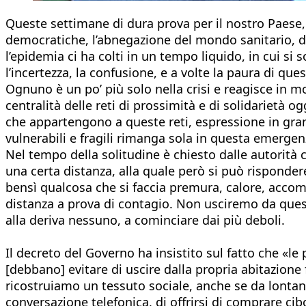
Queste settimane di dura prova per il nostro Paese,
democratiche, l’abnegazione del mondo sanitario, dell
l’epidemia ci ha colti in un tempo liquido, in cui si 
l’incertezza, la confusione, e a volte la paura di quest
Ognuno è un po’ più solo nella crisi e reagisce in 
centralità delle reti di prossimità e di solidarietà o
che appartengono a queste reti, espressione in gra
vulnerabili e fragili rimanga sola in questa emergenz
Nel tempo della solitudine è chiesto dalle autorità
una certa distanza, alla quale però si può rispondere
bensì qualcosa che si faccia premura, calore, acco
distanza a prova di contagio. Non usciremo da quest
alla deriva nessuno, a cominciare dai più deboli.
Il decreto del Governo ha insistito sul fatto che «l
[debbano] evitare di uscire dalla propria abitazione f
ricostruiamo un tessuto sociale, anche se da lontano. N
conversazione telefonica, di offrirsi di comprare ci