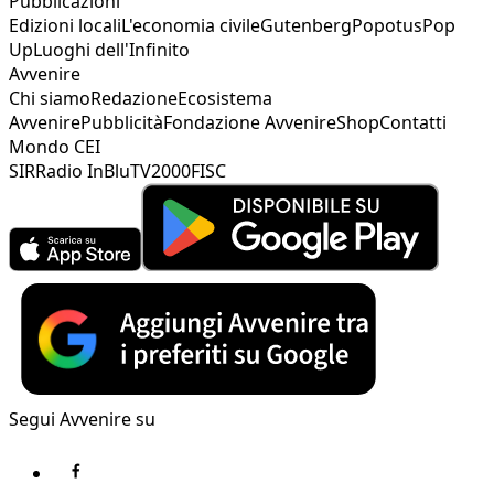
Pubblicazioni
Edizioni locali
L'economia civile
Gutenberg
Popotus
Pop
Up
Luoghi dell'Infinito
Avvenire
Chi siamo
Redazione
Ecosistema
Avvenire
Pubblicità
Fondazione Avvenire
Shop
Contatti
Mondo CEI
SIR
Radio InBlu
TV2000
FISC
Segui Avvenire su