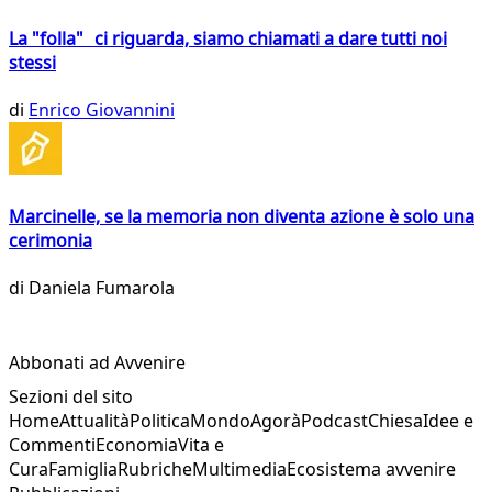
La "folla" ci riguarda, siamo chiamati a dare tutti noi
stessi
di
Enrico Giovannini
Marcinelle, se la memoria non diventa azione è solo una
cerimonia
di
Daniela Fumarola
Abbonati ad Avvenire
Sezioni del sito
Home
Attualità
Politica
Mondo
Agorà
Podcast
Chiesa
Idee e
Commenti
Economia
Vita e
Cura
Famiglia
Rubriche
Multimedia
Ecosistema avvenire