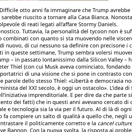
 Difficile otto anni fa immaginare che Trump avrebbe 
 sarebbe riuscito a tornare alla Casa Bianca. Nonostante
lpevole di reati legati all’affare Stormy Daniels.
ostico. Tuttavia, la personalità del tycoon non è suf
no combinati con quanto si sta muovendo nelle viscer
di nuovo, di cui nessuno sa definire con precisone i
uti in queste settimane, Trump sembra volersi muovere
ump – in passato lontanissimo dalla Silicon Valley – h
r Thiel (con cui Musk aveva cominciato, fondando Pay
 portatrici di una visione che si pone in contrasto c
e parole dello stesso Thiel: «Libertà e democrazia no
inista del XXI secolo, è oggi un ostacolo». L’idea di f
l’iniziativa imprenditoriale. E per dire da che parte s
nto dei fatti) che in questi anni avevano cercato di co
e e tecnologia sia la via per il futuro. Al di là di og
o fa compiere un salto di qualità a quello che, negli
ntrastare il politicamente corretto e la
cancel cultur
annon. Con la nuova svolta, la risposta ai problemi 