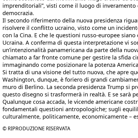
imprenditoriali”, visti come il luogo di inveramento 
democrazia.
Il secondo riferimento della nuova presidenza riguar
risolvere il conflitto ucraino, visto come un incide
con la Cina. E che le questioni russo-europee sian
Ucraina. A conferma di questa interpretazione vi s
un’intenzionalità panamericana da parte della nuova a
chiamato a far fronte comune per gestire la sfida ci
immaginando come posizionare la potenza America ne
Si tratta di una visione del tutto nuova, che apre q
Washington, dunque, è foriero di grandi cambiamenti.
muro di Berlino. La seconda presidenza Trump si pre
questo disegno si trasformerà in realtà. E se sarà pe
Qualunque cosa accada, le vicende americane costring
fondamentali questioni antropologiche; sugli equilibr
culturalmente, politicamente, economicamente – esi
© RIPRODUZIONE RISERVATA