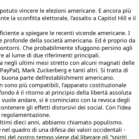
potuto vincere le elezioni americane. E ancora più
 la sconfitta elettorale, l’assalto a Capitol Hill e il
ficiente a spiegare le recenti vicende americane. I
e profonde della società americana. Ed è proprio da
 contorni. Che probabilmente sfuggono persino agli
 al lume di due riferimenti principali.
a negli ultimi mesi stretto con alcuni magnati delle
Pal), Mark Zuckerberg e tanti altri. Si tratta di
on buona parte dell’establishment americano.
n sono più compatibili, l’apparato costituzionale
ondo è il ritorno al principio della libertà assoluta
i vuole andare, si è cominciato con la revoca degli
ntenere gli effetti distorsivi dei social. Con l’idea
ni regolamentazione.
 ultimi dieci anni, abbiamo chiamato populismo.
e
nel quadro di una difesa dei valori occidentali -
del nostro tempo viene dal liberare gli “spiriti