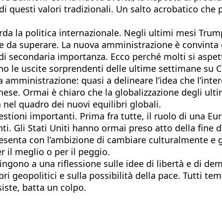
di questi valori tradizionali. Un salto acrobatico che 
da la politica internazionale. Negli ultimi mesi Trum
nte da superare. La nuova amministrazione è convinta 
o di secondaria importanza. Ecco perché molti si asp
ono le uscite sorprendenti delle ultime settimane su
mministrazione: quasi a delineare l’idea che l’intero 
nese. Ormai è chiaro che la globalizzazione degli ulti
l quadro dei nuovi equilibri globali.
uestioni importanti. Prima fra tutte, il ruolo di una 
 Gli Stati Uniti hanno ormai preso atto della fine del
senta con l’ambizione di cambiare culturalmente e geo
r il meglio o per il peggio.
ono a una riflessione sulle idee di libertà e di demo
i geopolitici e sulla possibilità della pace. Tutti te
ste, batta un colpo.