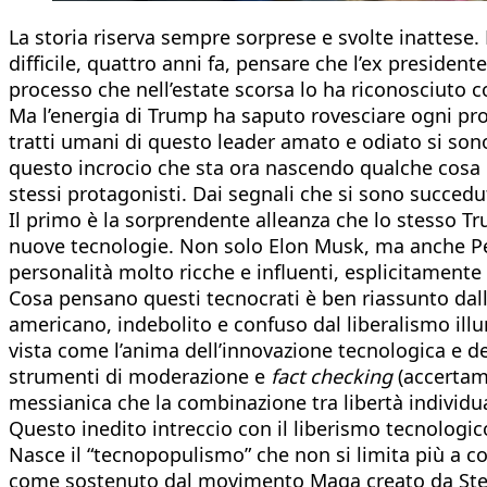
La storia riserva sempre sorprese e svolte inattese.
difficile, quattro anni fa, pensare che l’ex presidente
processo che nell’estate scorsa lo ha riconosciuto co
Ma l’energia di Trump ha saputo rovesciare ogni pron
tratti umani di questo leader amato e odiato si so
questo incrocio che sta ora nascendo qualche cosa 
stessi protagonisti. Dai segnali che si sono succed
Il primo è la sorprendente alleanza che lo stesso Tr
nuove tecnologie. Non solo Elon Musk, ma anche Pete
personalità molto ricche e influenti, esplicitamente
Cosa pensano questi tecnocrati è ben riassunto dall
americano, indebolito e confuso dal liberalismo illum
vista come l’anima dell’innovazione tecnologica e del
strumenti di moderazione e
fact checking
(accertame
messianica che la combinazione tra libertà individual
Questo inedito intreccio con il liberismo tecnologic
Nasce il “tecnopopulismo” che non si limita più a co
come sostenuto dal movimento Maga creato da Steve B