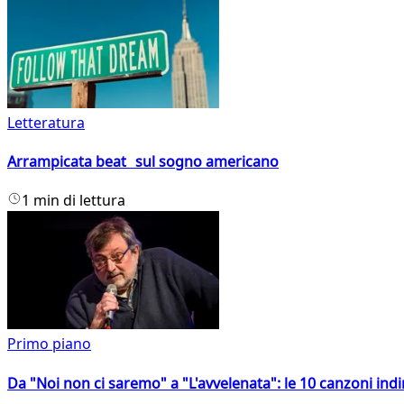
Letteratura
Arrampicata beat sul sogno americano
1 min di lettura
Primo piano
Da "Noi non ci saremo" a "L'avvelenata": le 10 canzoni indi