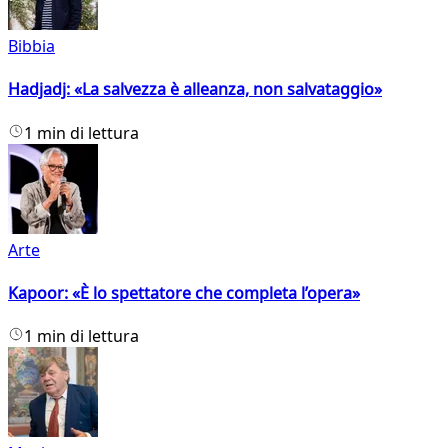
Bibbia
Hadjadj: «La salvezza è alleanza, non salvataggio»
1 min di lettura
Arte
Kapoor: «È lo spettatore che completa l’opera»
1 min di lettura