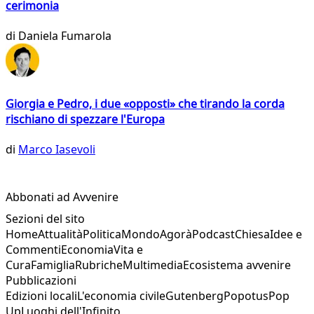
cerimonia
di
Daniela Fumarola
Giorgia e Pedro, i due «opposti» che tirando la corda
rischiano di spezzare l'Europa
di
Marco Iasevoli
Abbonati ad Avvenire
Sezioni del sito
Home
Attualità
Politica
Mondo
Agorà
Podcast
Chiesa
Idee e
Commenti
Economia
Vita e
Cura
Famiglia
Rubriche
Multimedia
Ecosistema avvenire
Pubblicazioni
Edizioni locali
L'economia civile
Gutenberg
Popotus
Pop
Up
Luoghi dell'Infinito