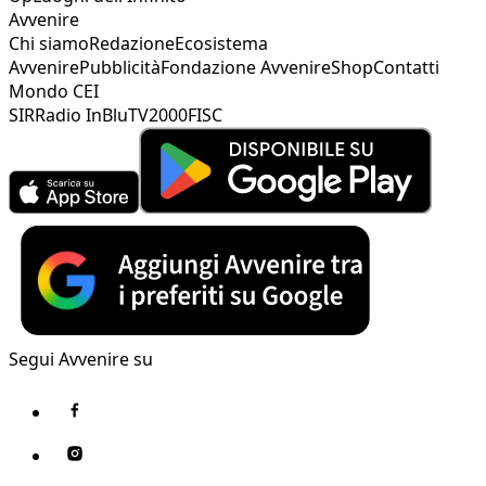
Avvenire
Chi siamo
Redazione
Ecosistema
Avvenire
Pubblicità
Fondazione Avvenire
Shop
Contatti
Mondo CEI
SIR
Radio InBlu
TV2000
FISC
Segui Avvenire su