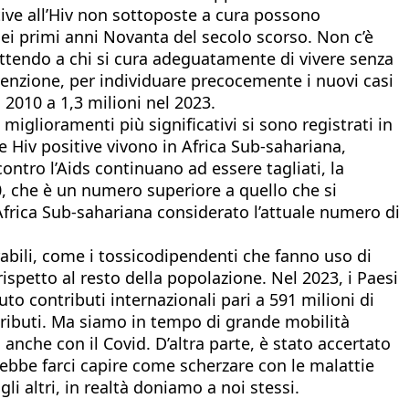
tive all’Hiv non sottoposte a cura possono
 nei primi anni Novanta del secolo scorso. Non c’è
ettendo a chi si cura adeguatamente di vivere senza
evenzione, per individuare precocemente i nuovi casi
l 2010 a 1,3 milioni nel 2023.
miglioramenti più significativi si sono registrati in
 Hiv positive vivono in Africa Sub-sahariana,
contro l’Aids continuano ad essere tagliati, la
30, che è un numero superiore a quello che si
l’Africa Sub-sahariana considerato l’attuale numero di
rabili, come i tossicodipendenti che fanno uso di
 rispetto al resto della popolazione. Nel 2023, i Paesi
to contributi internazionali pari a 591 milioni di
contributi. Ma siamo in tempo di grande mobilità
nche con il Covid. D’altra parte, è stato accertato
vrebbe farci capire come scherzare con le malattie
 altri, in realtà doniamo a noi stessi.