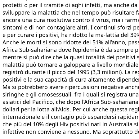
protetti o per il tramite di aghi infetti, ma anche 
sviluppare la malattia che nel tempo può risultare fa
ancora una cura risolutiva contro il virus, ma i fa
sintomi e di non contagiare altri. I continui sforzi 
e per curare i positivi, ha ridotto la ma-lattia del 3
Anche le morti si sono ridotte del 51% all’anno, pass
Africa Sub-sahariana dove l’epidemia è da sempre più
mentre si può dire che la quasi totalità dei positivi 
malattia può tornare a galoppare a livello mondiale 
registrò durante il picco del 1995 (3,3 milioni). La 
positivi e la sua capacità di cura altamente dipenden
Ma si potrebbero avere ripercussioni negative anche 
siringhe e gli omosessuali, fra i quali si registra un
asiatici del Pacifico, che dopo l’Africa Sub-saharian
dollari per la lotta all’Aids. Per cui anche questa re
internazionale e il contagio può espandersi rapidam
che più del 10% degli Hiv positivi nati in Australia
infettive non conviene a nessuno. Ma soprattutto do