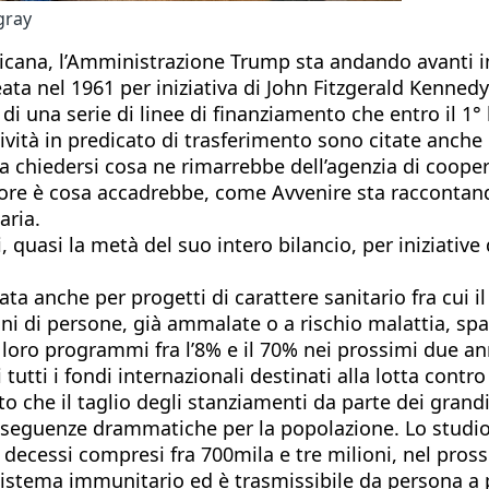
gray
ricana, l’Amministrazione Trump sta andando avanti i
eata nel 1961 per iniziativa di John Fitzgerald Kenned
i una serie di linee di finanziamento che entro il 1°
ività in predicato di trasferimento sono citate anche l
a chiedersi cosa ne rimarrebbe dell’agenzia di coopera
iore è cosa accadrebbe, come Avvenire sta raccontand
aria.
i, quasi la metà del suo intero bilancio, per iniziative
ta anche per progetti di carattere sanitario fra cui il
oni di persone, già ammalate o a rischio malattia, spar
i loro programmi fra l’8% e il 70% nei prossimi due an
tti i fondi internazionali destinati alla lotta contro 
to che il taglio degli stanziamenti da parte dei gran
nseguenze drammatiche per la popolazione. Lo studio i
di decessi compresi fra 700mila e tre milioni, nel pro
l sistema immunitario ed è trasmissibile da persona a