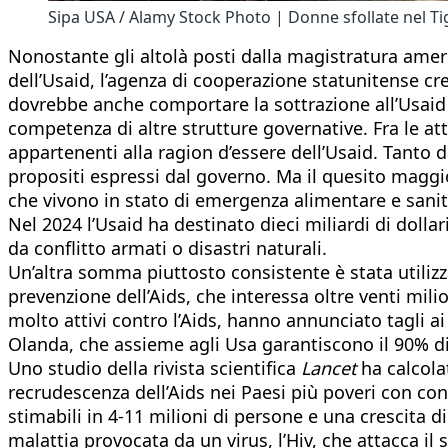
Sipa USA / Alamy Stock Photo | Donne sfollate nel Ti
Nonostante gli altolà posti dalla magistratura ame
dell’Usaid, l’agenza di cooperazione statunitense cr
dovrebbe anche comportare la sottrazione all’Usaid d
competenza di altre strutture governative. Fra le att
appartenenti alla ragion d’essere dell’Usaid. Tanto d
propositi espressi dal governo. Ma il quesito magg
che vivono in stato di emergenza alimentare e sanit
Nel 2024 l’Usaid ha destinato dieci miliardi di dollar
da conflitto armati o disastri naturali.
Un’altra somma piuttosto consistente è stata utilizza
prevenzione dell’Aids, che interessa oltre venti mili
molto attivi contro l’Aids, hanno annunciato tagli a
Olanda, che assieme agli Usa garantiscono il 90% di tu
Uno studio della rivista scientifica
Lancet
ha calcola
recrudescenza dell’Aids nei Paesi più poveri con co
stimabili in 4-11 milioni di persone e una crescita 
malattia provocata da un virus, l’Hiv, che attacca i