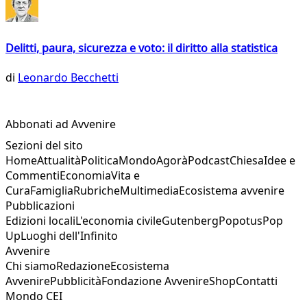
Delitti, paura, sicurezza e voto: il diritto alla statistica
di
Leonardo Becchetti
Abbonati ad Avvenire
Sezioni del sito
Home
Attualità
Politica
Mondo
Agorà
Podcast
Chiesa
Idee e
Commenti
Economia
Vita e
Cura
Famiglia
Rubriche
Multimedia
Ecosistema avvenire
Pubblicazioni
Edizioni locali
L'economia civile
Gutenberg
Popotus
Pop
Up
Luoghi dell'Infinito
Avvenire
Chi siamo
Redazione
Ecosistema
Avvenire
Pubblicità
Fondazione Avvenire
Shop
Contatti
Mondo CEI