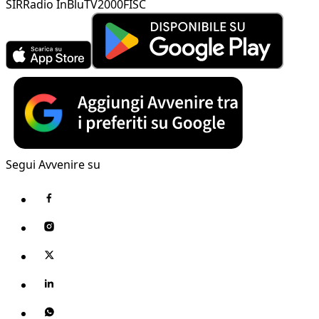
SIR
Radio InBlu
TV2000
FISC
Segui Avvenire su