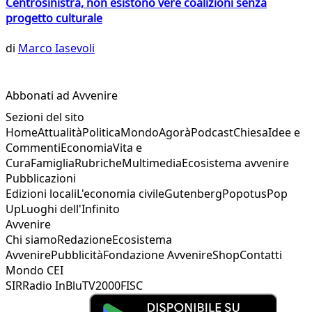
Centrosinistra, non esistono vere coalizioni senza
progetto culturale
di
Marco Iasevoli
Abbonati ad Avvenire
Sezioni del sito
Home
Attualità
Politica
Mondo
Agorà
Podcast
Chiesa
Idee e
Commenti
Economia
Vita e
Cura
Famiglia
Rubriche
Multimedia
Ecosistema avvenire
Pubblicazioni
Edizioni locali
L'economia civile
Gutenberg
Popotus
Pop
Up
Luoghi dell'Infinito
Avvenire
Chi siamo
Redazione
Ecosistema
Avvenire
Pubblicità
Fondazione Avvenire
Shop
Contatti
Mondo CEI
SIR
Radio InBlu
TV2000
FISC