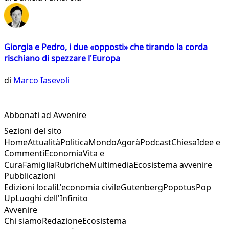
Giorgia e Pedro, i due «opposti» che tirando la corda
rischiano di spezzare l'Europa
di
Marco Iasevoli
Abbonati ad Avvenire
Sezioni del sito
Home
Attualità
Politica
Mondo
Agorà
Podcast
Chiesa
Idee e
Commenti
Economia
Vita e
Cura
Famiglia
Rubriche
Multimedia
Ecosistema avvenire
Pubblicazioni
Edizioni locali
L'economia civile
Gutenberg
Popotus
Pop
Up
Luoghi dell'Infinito
Avvenire
Chi siamo
Redazione
Ecosistema