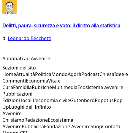
Delitti, paura, sicurezza e voto: il diritto alla statistica
di
Leonardo Becchetti
Abbonati ad Avvenire
Sezioni del sito
Home
Attualità
Politica
Mondo
Agorà
Podcast
Chiesa
Idee e
Commenti
Economia
Vita e
Cura
Famiglia
Rubriche
Multimedia
Ecosistema avvenire
Pubblicazioni
Edizioni locali
L'economia civile
Gutenberg
Popotus
Pop
Up
Luoghi dell'Infinito
Avvenire
Chi siamo
Redazione
Ecosistema
Avvenire
Pubblicità
Fondazione Avvenire
Shop
Contatti
Mondo CEI