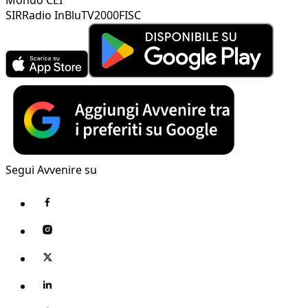
SIR
Radio InBlu
TV2000
FISC
Segui Avvenire su