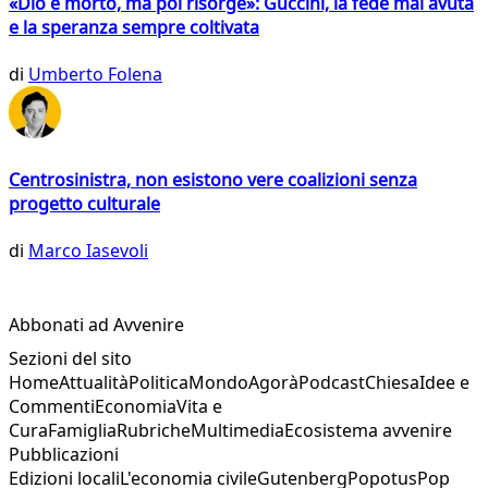
«Dio è morto, ma poi risorge»: Guccini, la fede mai avuta
e la speranza sempre coltivata
di
Umberto Folena
Centrosinistra, non esistono vere coalizioni senza
progetto culturale
di
Marco Iasevoli
Abbonati ad Avvenire
Sezioni del sito
Home
Attualità
Politica
Mondo
Agorà
Podcast
Chiesa
Idee e
Commenti
Economia
Vita e
Cura
Famiglia
Rubriche
Multimedia
Ecosistema avvenire
Pubblicazioni
Edizioni locali
L'economia civile
Gutenberg
Popotus
Pop