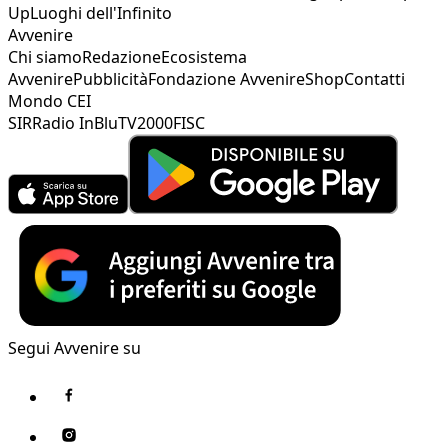
Up
Luoghi dell'Infinito
Avvenire
Chi siamo
Redazione
Ecosistema
Avvenire
Pubblicità
Fondazione Avvenire
Shop
Contatti
Mondo CEI
SIR
Radio InBlu
TV2000
FISC
Segui Avvenire su