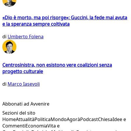
«Dio è morto, ma poi risorge»: Guccini, la fede mai avuta
e la speranza sempre coltivata
di
Umberto Folena
Centrosinistra, non esistono vere coalizioni senza
progetto culturale
di
Marco Iasevoli
Abbonati ad Avvenire
Sezioni del sito
Home
Attualità
Politica
Mondo
Agorà
Podcast
Chiesa
Idee e
Commenti
Economia
Vita e