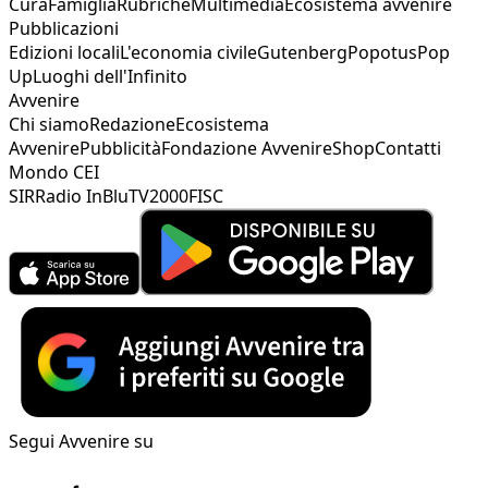
Cura
Famiglia
Rubriche
Multimedia
Ecosistema avvenire
Pubblicazioni
Edizioni locali
L'economia civile
Gutenberg
Popotus
Pop
Up
Luoghi dell'Infinito
Avvenire
Chi siamo
Redazione
Ecosistema
Avvenire
Pubblicità
Fondazione Avvenire
Shop
Contatti
Mondo CEI
SIR
Radio InBlu
TV2000
FISC
Segui Avvenire su