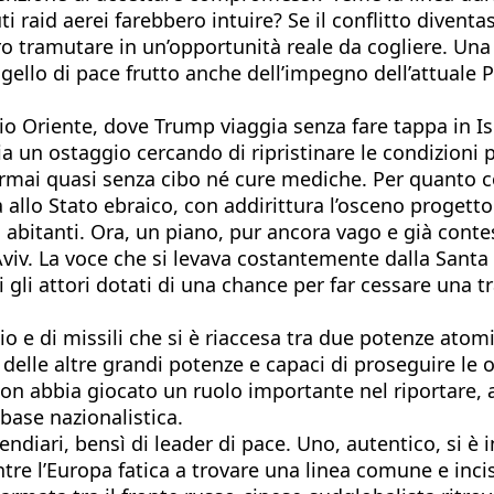
i raid aerei farebbero intuire? Se il conflitto diventa
ro tramutare in un’opportunità reale da cogliere. Una
uggello di pace frutto anche dell’impegno dell’attuale
 Oriente, dove Trump viaggia senza fare tappa in Isr
n ostaggio cercando di ripristinare le condizioni per
, ormai quasi senza cibo né cure mediche. Per quanto co
 allo Stato ebraico, con addirittura l’osceno progetto
abitanti. Ora, un piano, pur ancora vago e già contesta
viv. La voce che si levava costantemente dalla Santa 
 gli attori dotati di una chance per far cessare una t
o e di missili che si è riaccesa tra due potenze atom
elle altre grandi potenze e capaci di proseguire le os
gton abbia giocato un ruolo importante nel riportar
base nazionalistica.
endiari, bensì di leader di pace. Uno, autentico, si è
ntre l’Europa fatica a trovare una linea comune e inc