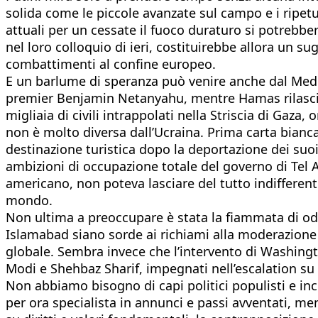
solida come le piccole avanzate sul campo e i ripetut
attuali per un cessate il fuoco duraturo si potrebbe
nel loro colloquio di ieri, costituirebbe allora un s
combattimenti al confine europeo.
E un barlume di speranza può venire anche dal Medio
premier Benjamin Netanyahu, mentre Hamas rilascia u
migliaia di civili intrappolati nella Striscia di Gaza
non è molto diversa dall’Ucraina. Prima carta bianca
destinazione turistica dopo la deportazione dei suoi 
ambizioni di occupazione totale del governo di Tel A
americano, non poteva lasciare del tutto indifferenti
mondo.
Non ultima a preoccupare è stata la fiammata di odi
Islamabad siano sorde ai richiami alla moderazione d
globale. Sembra invece che l’intervento di Washin
Modi e Shehbaz Sharif, impegnati nell’escalation su 
Non abbiamo bisogno di capi politici populisti e inc
per ora specialista in annunci e passi avventati, me