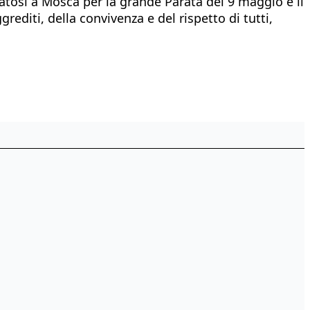
vatosi a Mosca per la grande Parata del 9 maggio e il
rediti, della convivenza e del rispetto di tutti,