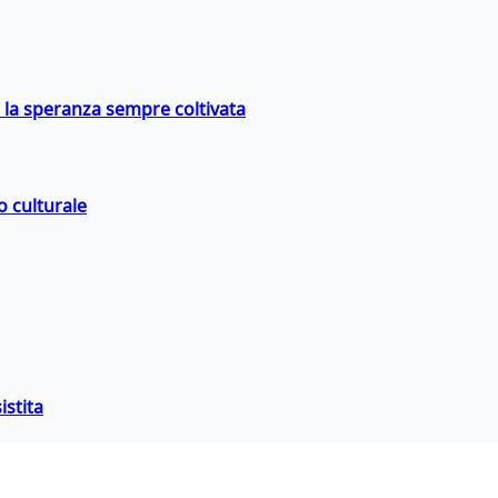
e la speranza sempre coltivata
o culturale
istita