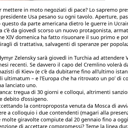
r mettere in moto negoziati di pace? Lo sapremo prest
l presidente Usa pesano su ogni tavolo. Aperture, pas
to questo da parte americana dietro le guerre in Ucr
na c’è da giovedì scorso un nuovo protagonista, armato
one XIV domenica ha fatto risuonare il suo primo e po
ragli di trattativa, salvagenti di speranze per popol
lodymyr Zelensky sarà giovedì in Turchia ad attendere 
mesi recenti. Se davvero il capo del Cremlino volerà
nazisti di Kiev» (e c’è da dubitarne fino all’ultimo is
gli ultimatum – e l’Europa che ha ritrovato un po’ di
ha lanciato uno.
nca: tregua di 30 giorni e colloqui, altrimenti sanzion
e debito d’ossigeno.
cettando la controproposta venuta da Mosca di avvia
ere a colloquio i due contendenti (magari alla presen
e molte giravolte compiute dal 20 gennaio fino a oggi. 
enzione di accettare compromessi? Teme la linea dur