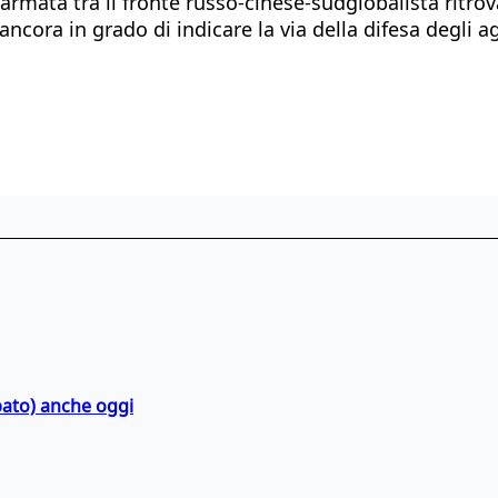
 armata tra il fronte russo-cinese-sudglobalista ritro
cora in grado di indicare la via della difesa degli agg
bato) anche oggi