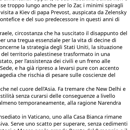
sse troppo lungo anche per lo Zar, i minimi spiragli
 visita a Kiev di papa Prevost, auspicata da Zelensky
 Pontefice e del suo predecessore in questi anni di
aele, circostanza che ha suscitato il disappunto del
 una tregua essenziale per la vita di decine di
ncerne la strategia degli Stati Uniti, la situazione
 del territorio palestinese trasformato in una
to, per l’assistenza dei civili e un freno alle
Sede, e ha già ripreso a levarsi pure con accento
ragedia che rischia di pesare sulle coscienze del
iche nel cuore dell’Asia. Fa tremare che New Delhi e
tilità senza curarsi delle conseguenze a livello
e, almeno temporaneamente, alla ragione Narendra
 insediato in Vaticano, uno alla Casa Bianca rimane
isiva. Serve uno scatto per superare, senza cedimenti