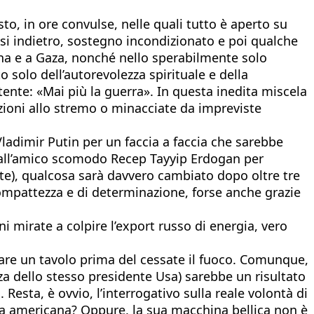
o, in ore convulse, nelle quali tutto è aperto su
si indietro, sostegno incondizionato e poi qualche
aina e a Gaza, nonché nello sperabilmente solo
 solo dell’autorevolezza spirituale e della
tente: «Mai più la guerra». In questa inedita miscela
azioni allo stremo o minacciate da impreviste
Vladimir Putin per un faccia a faccia che sarebbe
 dall’amico scomodo Recep Tayyip Erdogan per
tante), qualcosa sarà davvero cambiato dopo oltre tre
 compattezza e di determinazione, forse anche grazie
i mirate a colpire l’export russo di energia, vero
re un tavolo prima del cessate il fuoco. Comunque,
za dello stesso presidente Usa) sarebbe un risultato
Resta, è ovvio, l’interrogativo sulla reale volontà di
a americana? Oppure, la sua macchina bellica non è