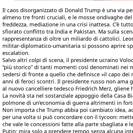
Il caos disorganizzato di Donald Trump è una via pe
almeno tre fronti cruciali, e le mosse ondivaghe de
freddezza, mediazione in una crisi inattesa. C’è tut
sfiorato conflitto tra India e Pakistan. Ma sulla sce
rappresentanza di oltre un miliardo di cattolici. Le
militar-diplomatico-umanitaria si possono aprire spi
escalation.
Salvo altri colpi di scena, il presidente ucraino Vo
“più storico” di tanti momenti così denominati nei 
sedersi di fronte a quello che definisce «il capo dei 
anni di feroci scontri. Il presidente russo non ama 
al nuovo cancelliere tedesco Friedrich Merz, gliene 
La novità sta nel sostanziale appoggio della Casa Bia
polmone di un’economia di guerra altrimenti in fort
Non importa che Trump abbia poi cambiato idea, ac
per una volta si può concordare con il tycoon: mett
che vale le concessioni fatte alla parte sbagliata e l
Putin: mira solo a prendere tempo senza alcuna int