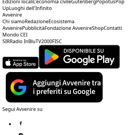
Edizioni locali
L'economia civile
Gutenberg
Popotus
Pop
Up
Luoghi dell'Infinito
Avvenire
Chi siamo
Redazione
Ecosistema
Avvenire
Pubblicità
Fondazione Avvenire
Shop
Contatti
Mondo CEI
SIR
Radio InBlu
TV2000
FISC
Segui Avvenire su