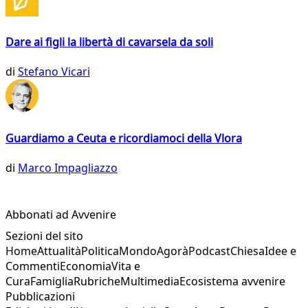
Dare ai figli la libertà di cavarsela da soli
di
Stefano Vicari
Guardiamo a Ceuta e ricordiamoci della Vlora
di
Marco Impagliazzo
Abbonati ad Avvenire
Sezioni del sito
Home
Attualità
Politica
Mondo
Agorà
Podcast
Chiesa
Idee e
Commenti
Economia
Vita e
Cura
Famiglia
Rubriche
Multimedia
Ecosistema avvenire
Pubblicazioni