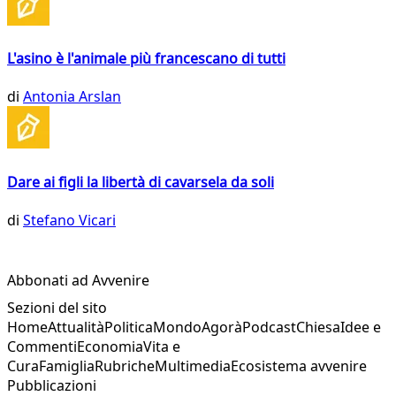
L'asino è l'animale più francescano di tutti
di
Antonia Arslan
Dare ai figli la libertà di cavarsela da soli
di
Stefano Vicari
Abbonati ad Avvenire
Sezioni del sito
Home
Attualità
Politica
Mondo
Agorà
Podcast
Chiesa
Idee e
Commenti
Economia
Vita e
Cura
Famiglia
Rubriche
Multimedia
Ecosistema avvenire
Pubblicazioni