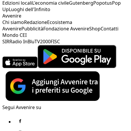
Edizioni locali
L'economia civile
Gutenberg
Popotus
Pop
Up
Luoghi dell'Infinito
Avvenire
Chi siamo
Redazione
Ecosistema
Avvenire
Pubblicità
Fondazione Avvenire
Shop
Contatti
Mondo CEI
SIR
Radio InBlu
TV2000
FISC
Segui Avvenire su