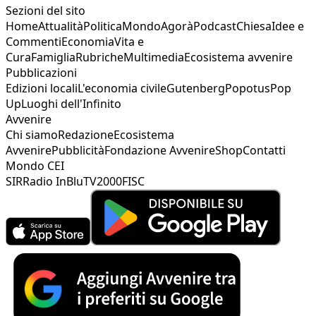
Sezioni del sito
Home
Attualità
Politica
Mondo
Agorà
Podcast
Chiesa
Idee e
Commenti
Economia
Vita e
Cura
Famiglia
Rubriche
Multimedia
Ecosistema avvenire
Pubblicazioni
Edizioni locali
L'economia civile
Gutenberg
Popotus
Pop
Up
Luoghi dell'Infinito
Avvenire
Chi siamo
Redazione
Ecosistema
Avvenire
Pubblicità
Fondazione Avvenire
Shop
Contatti
Mondo CEI
SIR
Radio InBlu
TV2000
FISC