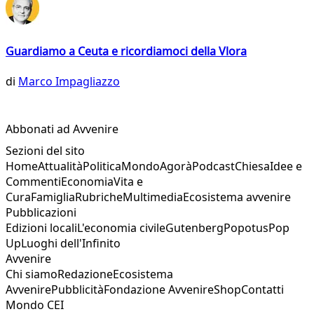
Guardiamo a Ceuta e ricordiamoci della Vlora
di
Marco Impagliazzo
Abbonati ad Avvenire
Sezioni del sito
Home
Attualità
Politica
Mondo
Agorà
Podcast
Chiesa
Idee e
Commenti
Economia
Vita e
Cura
Famiglia
Rubriche
Multimedia
Ecosistema avvenire
Pubblicazioni
Edizioni locali
L'economia civile
Gutenberg
Popotus
Pop
Up
Luoghi dell'Infinito
Avvenire
Chi siamo
Redazione
Ecosistema
Avvenire
Pubblicità
Fondazione Avvenire
Shop
Contatti
Mondo CEI