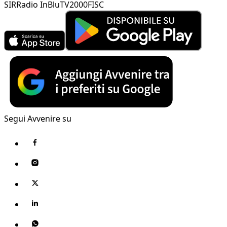
SIR
Radio InBlu
TV2000
FISC
Segui Avvenire su