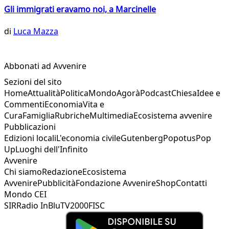
Gli immigrati eravamo noi, a Marcinelle
di
Luca Mazza
Abbonati ad Avvenire
Sezioni del sito
Home
Attualità
Politica
Mondo
Agorà
Podcast
Chiesa
Idee e
Commenti
Economia
Vita e
Cura
Famiglia
Rubriche
Multimedia
Ecosistema avvenire
Pubblicazioni
Edizioni locali
L'economia civile
Gutenberg
Popotus
Pop
Up
Luoghi dell'Infinito
Avvenire
Chi siamo
Redazione
Ecosistema
Avvenire
Pubblicità
Fondazione Avvenire
Shop
Contatti
Mondo CEI
SIR
Radio InBlu
TV2000
FISC