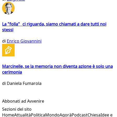
La "folla" ci riguarda, siamo chiamati a dare tutti noi
stessi
di
Enrico Giovannini
Marcinelle, se la memoria non diventa azione è solo una
cerimonia
di
Daniela Fumarola
Abbonati ad Avvenire
Sezioni del sito
Home
Attualità
Politica
Mondo
Agorà
Podcast
Chiesa
Idee e