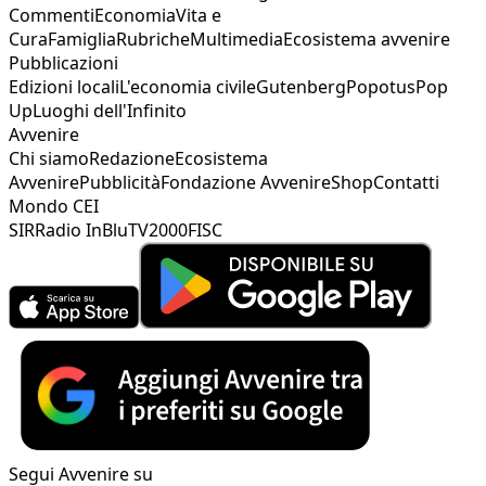
Commenti
Economia
Vita e
Cura
Famiglia
Rubriche
Multimedia
Ecosistema avvenire
Pubblicazioni
Edizioni locali
L'economia civile
Gutenberg
Popotus
Pop
Up
Luoghi dell'Infinito
Avvenire
Chi siamo
Redazione
Ecosistema
Avvenire
Pubblicità
Fondazione Avvenire
Shop
Contatti
Mondo CEI
SIR
Radio InBlu
TV2000
FISC
Segui Avvenire su