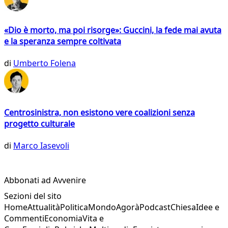
«Dio è morto, ma poi risorge»: Guccini, la fede mai avuta
e la speranza sempre coltivata
di
Umberto Folena
Centrosinistra, non esistono vere coalizioni senza
progetto culturale
di
Marco Iasevoli
Abbonati ad Avvenire
Sezioni del sito
Home
Attualità
Politica
Mondo
Agorà
Podcast
Chiesa
Idee e
Commenti
Economia
Vita e