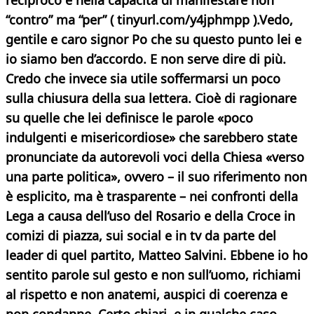
reciproco e nella capacità di manifestare non
“contro” ma “per” ( tinyurl.com/y4jphmpp ).Vedo,
gentile e caro signor Po che su questo punto lei e
io siamo ben d’accordo. E non serve dire di più.
Credo che invece sia utile soffermarsi un poco
sulla chiusura
della sua lettera. Cioè di ragionare
su quelle che lei
definisce le parole «poco
indulgenti e misericordiose» che sarebbero state
pronunciate da autorevoli voci della Chiesa «verso
una parte politica», ovvero – il suo riferimento non
è esplicito, ma è trasparente – nei confronti della
Lega a causa dell’uso del Rosario e della Croce in
comizi di piazza, sui social e in tv da parte del
leader di quel partito, Matteo Salvini. Ebbene io ho
sentito parole sul gesto e non sull’uomo, richiami
al rispetto e non anatemi, auspici di coerenza e