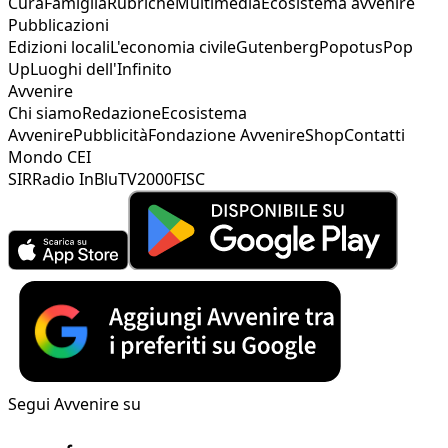
Cura
Famiglia
Rubriche
Multimedia
Ecosistema avvenire
Pubblicazioni
Edizioni locali
L'economia civile
Gutenberg
Popotus
Pop
Up
Luoghi dell'Infinito
Avvenire
Chi siamo
Redazione
Ecosistema
Avvenire
Pubblicità
Fondazione Avvenire
Shop
Contatti
Mondo CEI
SIR
Radio InBlu
TV2000
FISC
Segui Avvenire su