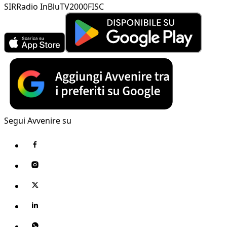
SIR
Radio InBlu
TV2000
FISC
Segui Avvenire su