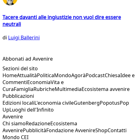
Tacere davanti alle ingiustizie non vuol dire essere
neutrali
di
Luigi Ballerini
Abbonati ad Avvenire
Sezioni del sito
Home
Attualità
Politica
Mondo
Agorà
Podcast
Chiesa
Idee e
Commenti
Economia
Vita e
Cura
Famiglia
Rubriche
Multimedia
Ecosistema avvenire
Pubblicazioni
Edizioni locali
L'economia civile
Gutenberg
Popotus
Pop
Up
Luoghi dell'Infinito
Avvenire
Chi siamo
Redazione
Ecosistema
Avvenire
Pubblicità
Fondazione Avvenire
Shop
Contatti
Mondo CEI