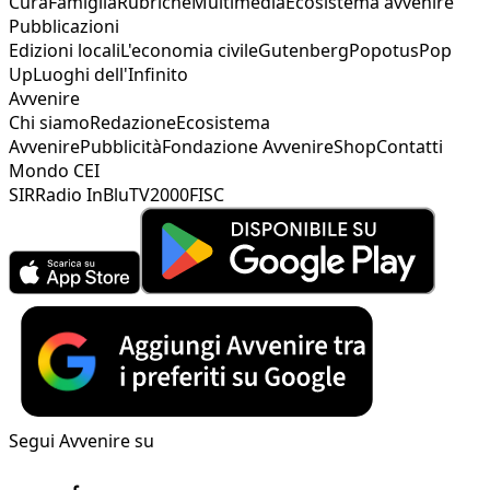
Cura
Famiglia
Rubriche
Multimedia
Ecosistema avvenire
Pubblicazioni
Edizioni locali
L'economia civile
Gutenberg
Popotus
Pop
Up
Luoghi dell'Infinito
Avvenire
Chi siamo
Redazione
Ecosistema
Avvenire
Pubblicità
Fondazione Avvenire
Shop
Contatti
Mondo CEI
SIR
Radio InBlu
TV2000
FISC
Segui Avvenire su