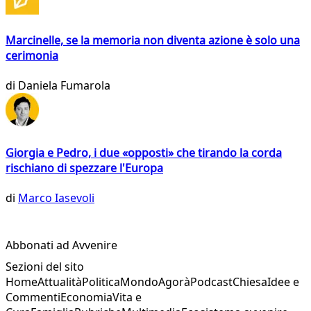
Marcinelle, se la memoria non diventa azione è solo una
cerimonia
di
Daniela Fumarola
Giorgia e Pedro, i due «opposti» che tirando la corda
rischiano di spezzare l'Europa
di
Marco Iasevoli
Abbonati ad Avvenire
Sezioni del sito
Home
Attualità
Politica
Mondo
Agorà
Podcast
Chiesa
Idee e
Commenti
Economia
Vita e