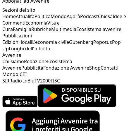
Abbonati ad Avvenire
Sezioni del sito
Home
Attualità
Politica
Mondo
Agorà
Podcast
Chiesa
Idee e
Commenti
Economia
Vita e
Cura
Famiglia
Rubriche
Multimedia
Ecosistema avvenire
Pubblicazioni
Edizioni locali
L'economia civile
Gutenberg
Popotus
Pop
Up
Luoghi dell'Infinito
Avvenire
Chi siamo
Redazione
Ecosistema
Avvenire
Pubblicità
Fondazione Avvenire
Shop
Contatti
Mondo CEI
SIR
Radio InBlu
TV2000
FISC