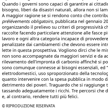
Quando i governi sono capaci di garantire ai cittadini 
bisogno, liberi da disastri naturali, allora non si l
A maggior ragione se si rendono conto che contribui
prélévements obligatoirs
, pubblicata nel gennaio 20
organizzando il prelievo su criteri di progressività c
raccolte facendo particolare attenzione alle fasce pi
lavoro e ogni altra categoria incapace di provveder
penalizzate dai cambiamenti che devono essere intro
lette in questa prospettiva. Vogliono dirci che le mi
non sono accompagnate da maggiori servizi e da adeg
rilevamento dell’impronta di carbonio affinché si pos
sono comunque connesse ai bisogni essenziali, ed “e
elettrodomestici, uso sproporzionato della tecnologia
quanto intervenire con la spesa pubblica in modo da 
detrimento dei poveri. Traguardo che si raggiunge t
tassando adeguatamente i ricchi. Tre percorsi che de
e, al contrario, rendere tutti più felici.
© RIPRODUZIONE RISERVATA