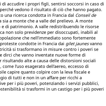
di accudire i propri figli, sentirsi soccorsi in caso di
i perché vedono il risultato di ciò che hanno pagato.
o una ricerca condotta in Francia dal
Conseil de
a sia a monte che a valle del prelievo. A monte
o e di patrimonio. A valle redistribuendo le risorse
ica non solo previdenze per disoccupati, inabili al
 popolazione che nell’immediato sono fortemente
 proteste condotte in Francia dai
gilet jaunes
vanno
ttricità si trasformano in misure contro i poveri se
e dirci che vanno inventate nuove forme di
 risultando alte a causa delle distorsioni sociali
, come l’uso esagerato dell’aereo, eccesso di
le capire quanto colpire con la leva fiscale e
o di tutti e non in un affare per ricchi a
 per i più poveri, potenziando i servizi pubblici,
enibilità si trasformi in un castigo per i più poveri