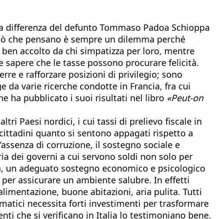
a” a differenza del defunto Tommaso Padoa Schioppa
 a ciò che pensano è sempre un dilemma perché
ono ben accolto da chi simpatizza per loro, mentre
e sapere che le tasse possono procurare felicità.
erre e rafforzare posizioni di privilegio; sono
e da varie ricerche condotte in Francia, fra cui
e ha pubblicato i suoi risultati nel libro
«Peut-on
ltri Paesi nordici, i cui tassi di prelievo fiscale in
ai cittadini quanto si sentono appagati rispetto a
l’assenza di corruzione, il sostegno sociale e
aria dei governi a cui servono soldi non solo per
anzia, un adeguato sostegno economico e psicologico
he per assicurare un ambiente salubre. In effetti
limentazione, buone abitazioni, aria pulita. Tutti
atici necessita forti investimenti per trasformare
enti che si verificano in Italia lo testimoniano bene.