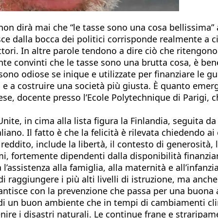
e non dirà mai che “le tasse sono una cosa bellissim
 esce dalla bocca dei politici corrisponde realmente
 elettori. In altre parole tendono a dire ciò che riteng
ente convinti che le tasse sono una brutta cosa, è ben
sono odiose se inique e utilizzate per finanziare le gu
i e a costruire una società più giusta. È quanto emerg
se, docente presso l’Ecole Polytechnique di Parigi, ch
nite, in cima alla lista figura la Finlandia, seguita da a
taliano. Il fatto è che la felicità è rilevata chiedendo 
reddito, include la libertà, il contesto di generosità, 
timi, fortemente dipendenti dalla disponibilità finanzi
a l’assistenza alla famiglia, alla maternità e all’inf
 di raggiungere i più alti livelli di istruzione, ma anc
rantisce con la prevenzione che passa per una buona a
i un buon ambiente che in tempi di cambiamenti clim
ire i disastri naturali. Le continue frane e straripam