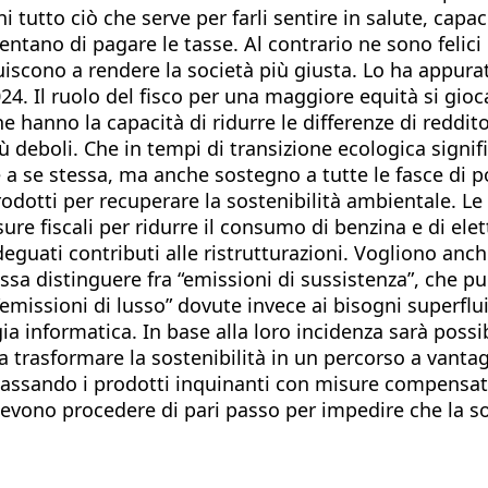
tutto ciò che serve per farli sentire in salute, capaci 
amentano di pagare le tasse. Al contrario ne sono felic
scono a rendere la società più giusta. Lo ha appurat
24. Il ruolo del fisco per una maggiore equità si gioc
he hanno la capacità di ridurre le differenze di reddit
ù deboli. Che in tempi di transizione ecologica signif
e a se stessa, ma anche sostegno a tutte le fasce di
dotti per recuperare la sostenibilità ambientale. Le
sure fiscali per ridurre il consumo di benzina e di ele
uati contributi alle ristrutturazioni. Vogliono anch
sa distinguere fra “emissioni di sussistenza”, che pur
missioni di lusso” dovute invece ai bisogni superflui
 informatica. In base alla loro incidenza sarà possibi
trasformare la sostenibilità in un percorso a vantaggi
assando i prodotti inquinanti con misure compensative
vono procedere di pari passo per impedire che la sost