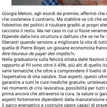
Giorgia Meloni, agli esordi da premier, affermò ch
che sosteneva il contrario. Ma stabilire se ciò che
l’obiettivo dei politici è risultare graditi ai propri
tacciono il resto. Ma nel caso in cui si fosse veram
Dipende dalla loro struttura e dall’uso che se ne fa: 
liberanti quando servono a migliorare la vita di tutt
quella di Pierre Boyer, un giovane economista france
être heureux de payer des impôts?»
.
Nella graduatoria sulla felicità stilata dalle Nazioni U
rapporto al Pil sono oltre il 43%, più alti di quello i
varie tematiche che oltre a comprendere il livello di 
l’aspettativa di vita salubre. Due aspetti, questi ul
garantire a tutti le cure mediche gratuite, un’elevat
nei momenti di crisi lavorativa, possibilità per tutti
prima ancora che attraverso la cura, la salute si ga
aspetti fortemente dipendenti dalla manutenzione d
il parco energetico e costruire opere capaci di preven