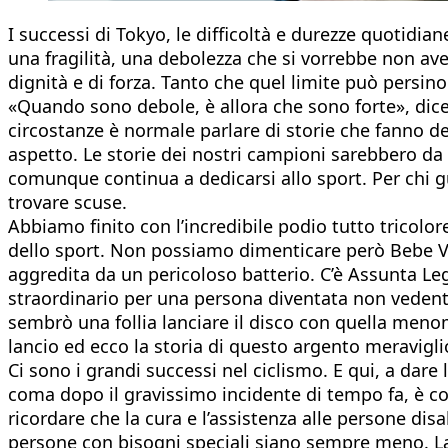
I successi di Tokyo, le difficoltà e durezze quotidi
una fragilità, una debolezza che si vorrebbe non 
dignità e di forza. Tanto che quel limite può persin
«Quando sono debole, è allora che sono forte», dice
circostanze è normale parlare di storie che fanno del
aspetto. Le storie dei nostri campioni sarebbero da 
comunque continua a dedicarsi allo sport. Per chi 
trovare scuse.
Abbiamo finito con l’incredibile podio tutto tricolor
dello sport. Non possiamo dimenticare però Bebe Vi
aggredita da un pericoloso batterio. C’è Assunta Leg
straordinario per una persona diventata non vedente 
sembrò una follia lanciare il disco con quella meno
lancio ed ecco la storia di questo argento meravigli
Ci sono i grandi successi nel ciclismo. E qui, a dare 
coma dopo il gravissimo incidente di tempo fa, è c
ricordare che la cura e l’assistenza alle persone dis
persone con bisogni speciali siano sempre meno. La c