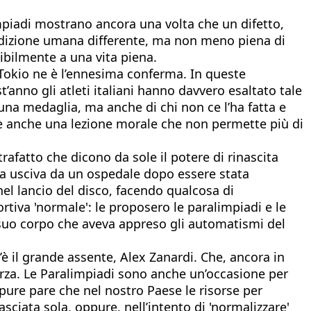
impiadi mostrano ancora una volta che un difetto,
ndizione umana differente, ma non meno piena di
ibilmente a una vita piena.
 Tokio ne è l’ennesima conferma. In queste
’anno gli atleti italiani hanno davvero esaltato tale
una medaglia, ma anche di chi non ce l’ha fatta e
 è anche una lezione morale che non permette più di
rafatto che dicono da sole il potere di rinascita
ma usciva da un ospedale dopo essere stata
nel lancio del disco, facendo qualcosa di
rtiva 'normale': le proposero le paralimpiadi e le
l suo corpo che aveva appreso gli automatismi del
c’è il grande assente, Alex Zanardi. Che, ancora in
orza. Le Paralimpiadi sono anche un’occasione per
ppure pare che nel nostro Paese le risorse per
ciata sola, oppure, nell’intento di 'normalizzare'