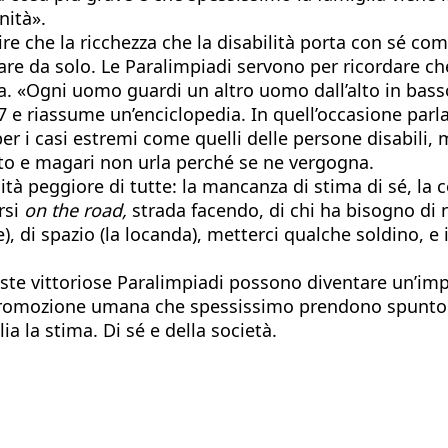
nità».
ire che la ricchezza che la disabilità porta con sé c
re da solo. Le Paralimpiadi servono per ricordare che
a. «Ogni uomo guardi un altro uomo dall’alto in bass
7 e riassume un’enciclopedia. In quell’occasione par
 i casi estremi come quelli delle persone disabili, 
anto e magari non urla perché se ne vergogna.
tà peggiore di tutte: la mancanza di stima di sé, la co
rsi
on the road,
strada facendo, di chi ha bisogno di n
), di spazio (la locanda), metterci qualche soldino, e
este vittoriose Paralimpiadi possono diventare un’im
 promozione umana che spessissimo prendono spunto pro
a la stima. Di sé e della società.