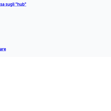
sa sugli "hub"
eare