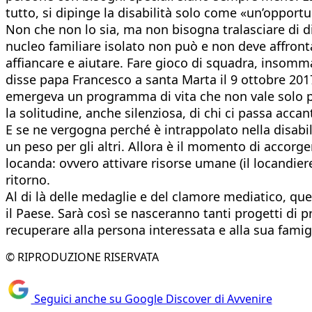
tutto, si dipinge la disabilità solo come «un’opportu
Non che non lo sia, ma non bisogna tralasciare di d
nucleo familiare isolato non può e non deve affronta
affiancare e aiutare. Fare gioco di squadra, insomm
disse papa Francesco a santa Marta il 9 ottobre 201
emergeva un programma di vita che non vale solo per
la solitudine, anche silenziosa, di chi ci passa acc
E se ne vergogna perché è intrappolato nella disabili
un peso per gli altri. Allora è il momento di accorge
locanda: ovvero attivare risorse umane (il locandiere
ritorno.
Al di là delle medaglie e del clamore mediatico, qu
il Paese. Sarà così se nasceranno tanti progetti di
recuperare alla persona interessata e alla sua famigli
© RIPRODUZIONE RISERVATA
Seguici anche su Google Discover di Avvenire