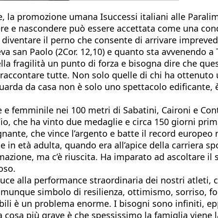
ane, la promozione umana Isuccessi italiani alle Paral
avere e nascondere può essere accettata come una co
o diventare il perno che consente di arrivare impreved
va san Paolo (2Cor. 12,10) e quanto sta avvenendo a
la fragilità un punto di forza e bisogna dire che quest
raccontare tutte. Non solo quelle di chi ha ottenuto 
guarda da casa non è solo uno spettacolo edificante,
e e femminile nei 100 metri di Sabatini, Caironi e Cont
o, che ha vinto due medaglie e circa 150 giorni pri
nante, che vince l’argento e batte il record europeo 
in età adulta, quando era all’apice della carriera spo
mazione, ma c’è riuscita. Ha imparato ad ascoltare i
oso.
luce alla performance straordinaria dei nostri atleti, 
omunque simbolo di resilienza, ottimismo, sorriso, f
abili è un problema enorme. I bisogni sono infiniti, e
osa più grave è che spessissimo la famiglia viene las