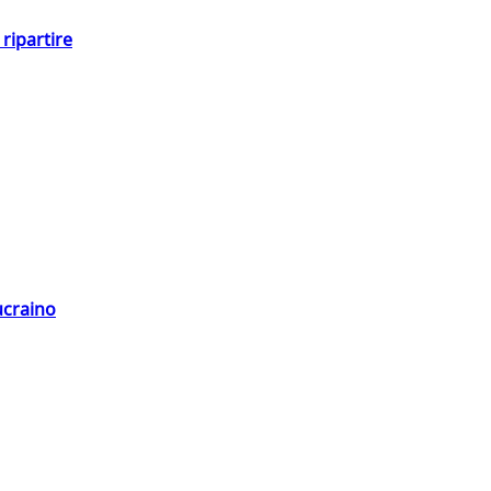
ripartire
ucraino