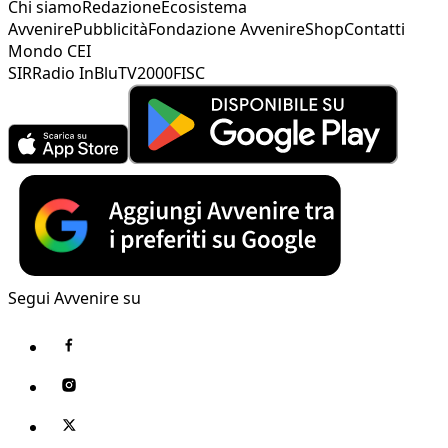
Chi siamo
Redazione
Ecosistema
Avvenire
Pubblicità
Fondazione Avvenire
Shop
Contatti
Mondo CEI
SIR
Radio InBlu
TV2000
FISC
Segui Avvenire su