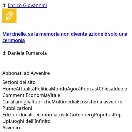
di
Enrico Giovannini
Marcinelle, se la memoria non diventa azione è solo una
cerimonia
di
Daniela Fumarola
Abbonati ad Avvenire
Sezioni del sito
Home
Attualità
Politica
Mondo
Agorà
Podcast
Chiesa
Idee e
Commenti
Economia
Vita e
Cura
Famiglia
Rubriche
Multimedia
Ecosistema avvenire
Pubblicazioni
Edizioni locali
L'economia civile
Gutenberg
Popotus
Pop
Up
Luoghi dell'Infinito
Avvenire