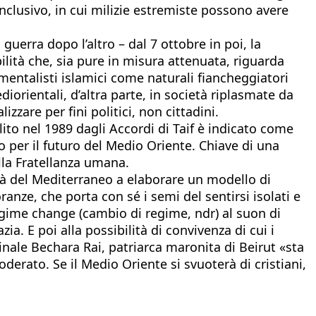
nclusivo, in cui milizie estremiste possono avere
uerra dopo l’altro – dal 7 ottobre in poi, la
ilità che, sia pure in misura attenuata, riguarda
amentalisti islamici come naturali fiancheggiatori
iorientali, d’altra parte, in società riplasmate da
zare per fini politici, non cittadini.
lito nel 1989 dagli Accordi di Taif è indicato come
o per il futuro del Medio Oriente. Chiave di una
lla Fratellanza umana.
età del Mediterraneo a elaborare un modello di
nze, che porta con sé i semi del sentirsi isolati e
regime change (cambio di regime, ndr) al suon di
a. E poi alla possibilità di convivenza di cui i
inale Bechara Rai, patriarca maronita di Beirut «sta
erato. Se il Medio Oriente si svuoterà di cristiani,