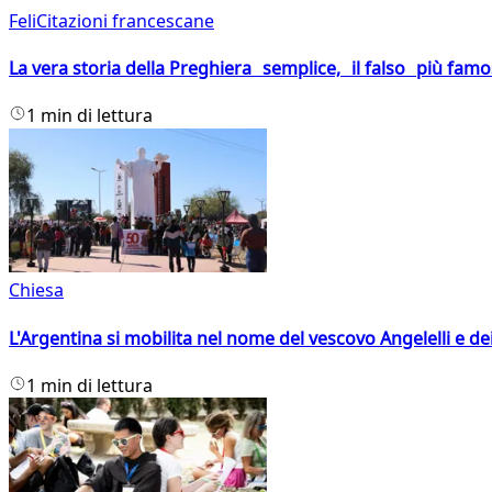
FeliCitazioni francescane
La vera storia della Preghiera semplice, il falso più fam
1 min di lettura
Chiesa
L'Argentina si mobilita nel nome del vescovo Angelelli e dei
1 min di lettura