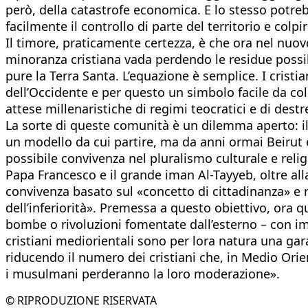
però, della catastrofe economica. E lo stesso potreb
facilmente il controllo di parte del territorio e colpire
Il timore, praticamente certezza, è che ora nel nuov
minoranza cristiana vada perdendo le residue possibi
pure la Terra Santa. L’equazione è semplice. I cristi
dell’Occidente e per questo un simbolo facile da col
attese millenaristiche di regimi teocratici e di dest
La sorte di queste comunità è un dilemma aperto: il 
un modello da cui partire, ma da anni ormai Beirut è 
possibile convivenza nel pluralismo culturale e re
Papa Francesco e il grande iman Al-Tayyeb, oltre all
convivenza basato sul «concetto di cittadinanza» e r
dell’inferiorità». Premessa a questo obiettivo, ora 
bombe o rivoluzioni fomentate dall’esterno – con impr
cristiani mediorientali sono per lora natura una gar
riducendo il numero dei cristiani che, in Medio Orie
i musulmani perderanno la loro moderazione».
© RIPRODUZIONE RISERVATA