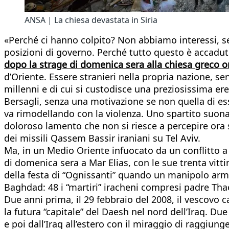
ANSA | La chiesa devastata in Siria
«Perché ci hanno colpito? Non abbiamo interessi, 
posizioni di governo. Perché tutto questo è accadut
dopo la strage di domenica sera alla chiesa greco o
d’Oriente. Essere stranieri nella propria nazione, sen
millenni e di cui si custodisce una preziosissima ered
Bersagli, senza una motivazione se non quella di esse
va rimodellando con la violenza. Uno spartito suona
doloroso lamento che non si riesce a percepire ora so
dei missili Qassem Bassir iraniani su Tel Aviv.
Ma, in un Medio Oriente infuocato da un conflitto a 
di domenica sera a Mar Elias, con le sue trenta vittim
della festa di “Ognissanti” quando un manipolo arma
Baghdad: 48 i “martiri” iracheni compresi padre Th
Due anni prima, il 29 febbraio del 2008, il vescovo 
la futura “capitale” del Daesh nel nord dell’Iraq. 
e poi dall’Iraq all’estero con il miraggio di raggiung