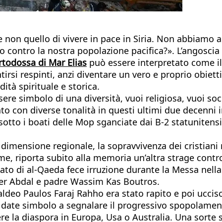
se non quello di vivere in pace in Siria. Non abbia
o contro la nostra popolazione pacifica?». L’angosci
rtodossa di Mar Elias
può essere interpretato come il “
tirsi respinti, anzi diventare un vero e proprio obietti
ità spirituale e storica.
re simbolo di una diversità, vuoi religiosa, vuoi soci
to con diverse tonalità in questi ultimi due decenni 
tto i boati delle Mop sganciate dai B-2 statunitensi s
dimensione regionale, la sopravvivenza dei cristiani 
e, riporta subito alla memoria un’altra strage contro i
to di al-Qaeda fece irruzione durante la Messa nell
aer Abdal e padre Wassim Kas Boutros.
caldeo Paulos Faraj Rahho era stato rapito e poi uccis
Due date simbolo a segnalare il progressivo spopolame
ere la diaspora in Europa, Usa o Australia. Una sorte s