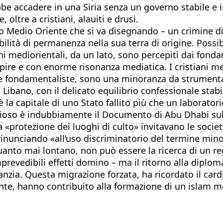
be accadere in una Siria senza un governo stabile e i
, oltre a cristiani, alauiti e drusi.
o Medio Oriente che si va disegnando – un crimine di g
lità di permanenza nella sua terra di origine. Possib
ani mediorientali, da un lato, sono percepiti dai fond
pire e con enorme risonanza mediatica. I cristiani med
re fondamentaliste, sono una minoranza da strumentaliz
Libano, con il delicato equilibrio confessionale stabi
la capitale di uno Stato fallito più che un laboratori
ligioso è indubbiamente il Documento di Abu Dhabi su
a «protezione dei luoghi di culto» invitavano le soci
inunciando «all’uso discriminatorio del termine minora
quanto mai lontano, non può essere la ricerca di un 
evedibili effetti domino – ma il ritorno alla diplomazi
anzia. Questa migrazione forzata, ha ricordato il card
nte, hanno contribuito alla formazione di un islam mod