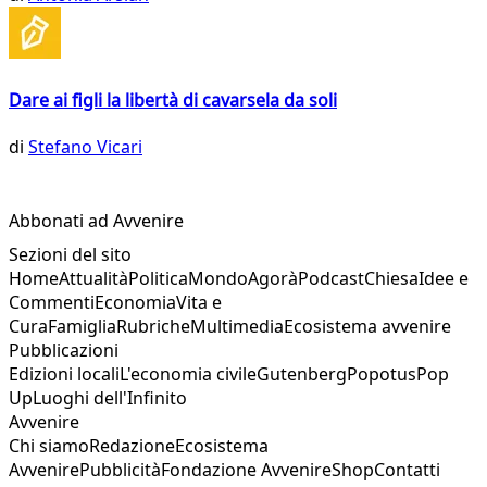
Dare ai figli la libertà di cavarsela da soli
di
Stefano Vicari
Abbonati ad Avvenire
Sezioni del sito
Home
Attualità
Politica
Mondo
Agorà
Podcast
Chiesa
Idee e
Commenti
Economia
Vita e
Cura
Famiglia
Rubriche
Multimedia
Ecosistema avvenire
Pubblicazioni
Edizioni locali
L'economia civile
Gutenberg
Popotus
Pop
Up
Luoghi dell'Infinito
Avvenire
Chi siamo
Redazione
Ecosistema
Avvenire
Pubblicità
Fondazione Avvenire
Shop
Contatti