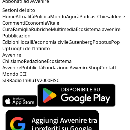
Abbonati ad Avvenire
Sezioni del sito
Home
Attualità
Politica
Mondo
Agorà
Podcast
Chiesa
Idee e
Commenti
Economia
Vita e
Cura
Famiglia
Rubriche
Multimedia
Ecosistema avvenire
Pubblicazioni
Edizioni locali
L'economia civile
Gutenberg
Popotus
Pop
Up
Luoghi dell'Infinito
Avvenire
Chi siamo
Redazione
Ecosistema
Avvenire
Pubblicità
Fondazione Avvenire
Shop
Contatti
Mondo CEI
SIR
Radio InBlu
TV2000
FISC