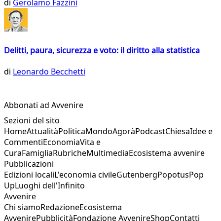
di
Gerolamo Fazzini
Delitti, paura, sicurezza e voto: il diritto alla statistica
di
Leonardo Becchetti
Abbonati ad Avvenire
Sezioni del sito
Home
Attualità
Politica
Mondo
Agorà
Podcast
Chiesa
Idee e
Commenti
Economia
Vita e
Cura
Famiglia
Rubriche
Multimedia
Ecosistema avvenire
Pubblicazioni
Edizioni locali
L'economia civile
Gutenberg
Popotus
Pop
Up
Luoghi dell'Infinito
Avvenire
Chi siamo
Redazione
Ecosistema
Avvenire
Pubblicità
Fondazione Avvenire
Shop
Contatti