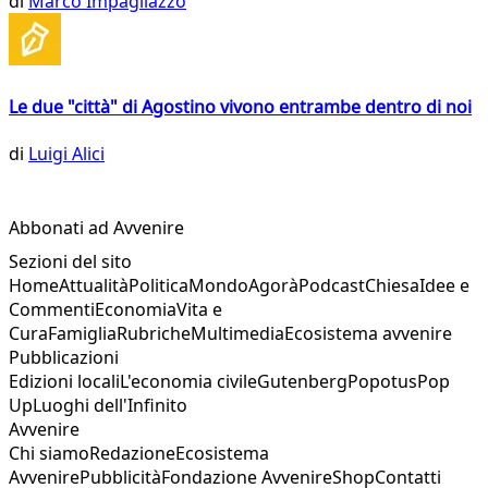
di
Marco Impagliazzo
Le due "città" di Agostino vivono entrambe dentro di noi
di
Luigi Alici
Abbonati ad Avvenire
Sezioni del sito
Home
Attualità
Politica
Mondo
Agorà
Podcast
Chiesa
Idee e
Commenti
Economia
Vita e
Cura
Famiglia
Rubriche
Multimedia
Ecosistema avvenire
Pubblicazioni
Edizioni locali
L'economia civile
Gutenberg
Popotus
Pop
Up
Luoghi dell'Infinito
Avvenire
Chi siamo
Redazione
Ecosistema
Avvenire
Pubblicità
Fondazione Avvenire
Shop
Contatti