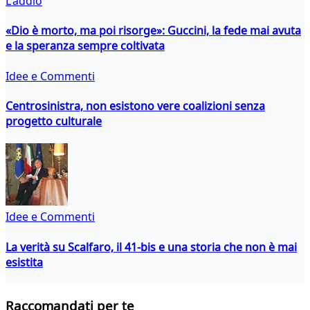
L'addio
«Dio è morto, ma poi risorge»: Guccini, la fede mai avuta
e la speranza sempre coltivata
Idee e Commenti
Centrosinistra, non esistono vere coalizioni senza
progetto culturale
Idee e Commenti
La verità su Scalfaro, il 41-bis e una storia che non è mai
esistita
Raccomandati per te