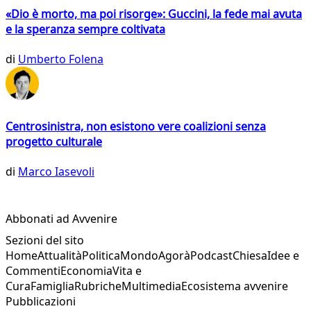
«Dio è morto, ma poi risorge»: Guccini, la fede mai avuta
e la speranza sempre coltivata
di
Umberto Folena
Centrosinistra, non esistono vere coalizioni senza
progetto culturale
di
Marco Iasevoli
Abbonati ad Avvenire
Sezioni del sito
Home
Attualità
Politica
Mondo
Agorà
Podcast
Chiesa
Idee e
Commenti
Economia
Vita e
Cura
Famiglia
Rubriche
Multimedia
Ecosistema avvenire
Pubblicazioni