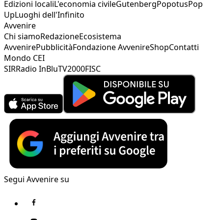
Edizioni locali
L'economia civile
Gutenberg
Popotus
Pop
Up
Luoghi dell'Infinito
Avvenire
Chi siamo
Redazione
Ecosistema
Avvenire
Pubblicità
Fondazione Avvenire
Shop
Contatti
Mondo CEI
SIR
Radio InBlu
TV2000
FISC
Segui Avvenire su