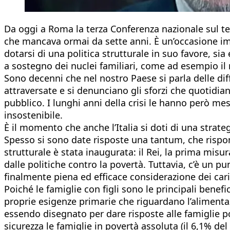
Da oggi a Roma la terza Conferenza nazionale sul t
che mancava ormai da sette anni. È un’occasione impo
dotarsi di una politica strutturale in suo favore, si
a sostegno dei nuclei familiari, come ad esempio il r
Sono decenni che nel nostro Paese si parla delle dif
attraversate e si denunciano gli sforzi che quotid
pubblico. I lunghi anni della crisi le hanno però mes
insostenibile.
È il momento che anche l’Italia si doti di una strat
Spesso si sono date risposte una tantum, che rispond
strutturale è stata inaugurata: il Rei, la prima misu
dalle politiche contro la povertà. Tuttavia, c’è un 
finalmente piena ed efficace considerazione dei cari
Poiché le famiglie con figli sono le principali benefi
proprie esigenze primarie che riguardano l’alimentazi
essendo disegnato per dare risposte alle famiglie pov
sicurezza le famiglie in povertà assoluta (il 6,1% de