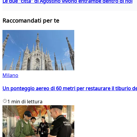
Le due "città" di Agostino vivono entrambe dentro di noi
Raccomandati per te
Milano
Un ponteggio aereo di 60 metri per restaurare il tiburio 
1 min di lettura