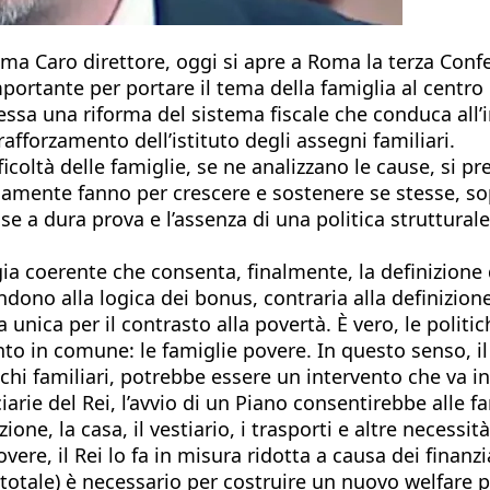
ema Caro direttore, oggi si apre a Roma la terza Con
rtante per portare il tema della famiglia al centro d
a essa una riforma del sistema fiscale che conduca all
afforzamento dell’istituto degli assegni familiari.
ficoltà delle famiglie, se ne analizzano le cause, si
ianamente fanno per crescere e sostenere se stesse,
se a dura prova e l’assenza di una politica strutturale
egia coerente che consenta, finalmente, la definizione
ono alla logica dei bonus, contraria alla definizione
ra unica per il contrasto alla povertà. È vero, le poli
punto in comune: le famiglie povere. In questo senso, 
chi familiari, potrebbe essere un intervento che va i
ciarie del Rei, l’avvio di un Piano consentirebbe alle f
one, la casa, il vestiario, i trasporti e altre necess
ere, il Rei lo fa in misura ridotta a causa dei finanzi
l totale) è necessario per costruire un nuovo welfare 