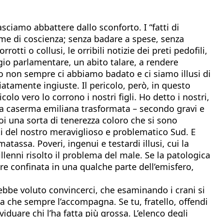
iamo abbattere dallo sconforto. I “fatti di
ame di coscienza; senza badare a spese, senza
otti o collusi, le orribili notizie dei preti pedofili,
io parlamentare, un abito talare, a rendere
po non sempre ci abbiamo badato e ci siamo illusi di
ciatamente ingiuste. Il pericolo, però, in questo
colo vero lo corrono i nostri figli. Ho detto i nostri,
lla caserma emiliana trasformata – secondo gravi e
i una sorta di tenerezza coloro che si sono
utti del nostro meraviglioso e problematico Sud. E
tassa. Poveri, ingenui e testardi illusi, cui la
lenni risolto il problema del male. Se la patologica
ere confinata in una qualche parte dell’emisfero,
bbe voluto convincerci, che esaminando i crani si
ria che sempre l’accompagna. Se tu, fratello, offendi
iduare chi l’ha fatta più grossa. L’elenco degli