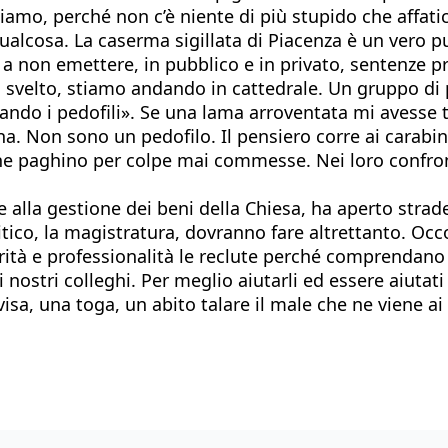
iamo, perché non c’è niente di più stupido che affatic
lcosa. La caserma sigillata di Piacenza è un vero p
a non emettere, in pubblico e in privato, sentenze p
svelto, stiamo andando in cattedrale. Un gruppo di p
sando i pedofili». Se una lama arroventata mi avesse
 Non sono un pedofilo. Il pensiero corre ai carabinier
che paghino per colpe mai commesse. Nei loro confron
alla gestione dei beni della Chiesa, ha aperto strade 
litico, la magistratura, dovranno fare altrettanto. Oc
rità e professionalità le reclute perché comprendano f
 nostri colleghi. Per meglio aiutarli ed essere aiutat
sa, una toga, un abito talare il male che ne viene ai