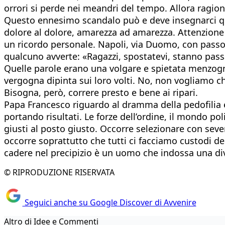
orrori si perde nei meandri del tempo. Allora ragion
Questo ennesimo scandalo può e deve insegnarci qua
dolore al dolore, amarezza ad amarezza. Attenzione 
un ricordo personale. Napoli, via Duomo, con passo 
qualcuno avverte: «Ragazzi, spostatevi, stanno pas
Quelle parole erano una volgare e spietata menzogna.
vergogna dipinta sui loro volti. No, non vogliamo 
Bisogna, però, correre presto e bene ai ripari.
Papa Francesco riguardo al dramma della pedofilia e 
portando risultati. Le forze dell’ordine, il mondo po
giusti al posto giusto. Occorre selezionare con seve
occorre soprattutto che tutti ci facciamo custodi dei
cadere nel precipizio è un uomo che indossa una divi
© RIPRODUZIONE RISERVATA
Seguici anche su Google Discover di Avvenire
Altro di Idee e Commenti