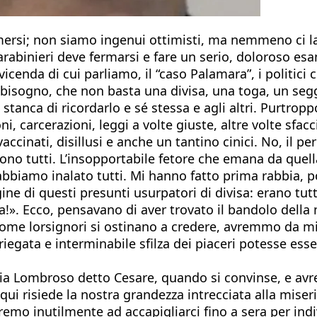
rsi; non siamo ingenui ottimisti, ma nemmeno ci lasc
arabinieri deve fermarsi e fare un serio, doloroso es
enda di cui parliamo, il “caso Palamara”, i politici corr
bisogno, che non basta una divisa, una toga, un segg
tanca di ricordarlo e sé stessa e agli altri. Purtrop
ni, carcerazioni, leggi a volte giuste, altre volte sfac
ccinati, disillusi e anche un tantino cinici. No, il peri
lgono tutti. L’insopportabile fetore che emana da que
bbiamo inalato tutti. Mi hanno fatto prima rabbia, po
igine di questi presunti usurpatori di divisa: erano t
». Ecco, pensavano di aver trovato il bandolo della ma
come lorsignori si ostinano a credere, avremmo da mil
ariegata e interminabile sfilza dei piaceri potesse ess
ia Lombroso detto Cesare, quando si convinse, e avre
 qui risiede la nostra grandezza intrecciata alla mise
remo inutilmente ad accapigliarci fino a sera per indiv