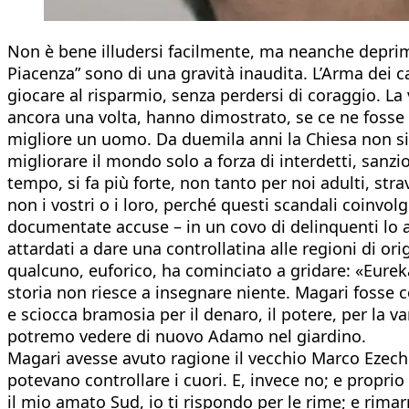
Non è bene illudersi facilmente, ma neanche deprime
Piacenza” sono di una gravità inaudita. L’Arma dei c
giocare al risparmio, senza perdersi di coraggio. La vic
ancora una volta, hanno dimostrato, se ce ne fosse 
migliore un uomo. Da duemila anni la Chiesa non si s
migliorare il mondo solo a forza di interdetti, sanzio
tempo, si fa più forte, non tanto per noi adulti, strava
non i vostri o i loro, perché questi scandali coinvo
documentate accuse – in un covo di delinquenti lo a
attardati a dare una controllatina alle regioni di or
qualcuno, euforico, ha cominciato a gridare: «Eureka!
storia non riesce a insegnare niente. Magari fosse 
e sciocca bramosia per il denaro, il potere, per la v
potremo vedere di nuovo Adamo nel giardino.
Magari avesse avuto ragione il vecchio Marco Ezech
potevano controllare i cuori. E, invece no; e proprio
il mio amato Sud, io ti rispondo per le rime; e rimar