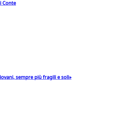
di Conte
ovani, sempre più fragili e soli»