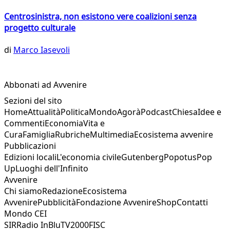
Centrosinistra, non esistono vere coalizioni senza
progetto culturale
di
Marco Iasevoli
Abbonati ad Avvenire
Sezioni del sito
Home
Attualità
Politica
Mondo
Agorà
Podcast
Chiesa
Idee e
Commenti
Economia
Vita e
Cura
Famiglia
Rubriche
Multimedia
Ecosistema avvenire
Pubblicazioni
Edizioni locali
L'economia civile
Gutenberg
Popotus
Pop
Up
Luoghi dell'Infinito
Avvenire
Chi siamo
Redazione
Ecosistema
Avvenire
Pubblicità
Fondazione Avvenire
Shop
Contatti
Mondo CEI
SIR
Radio InBlu
TV2000
FISC