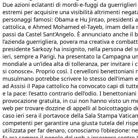
Due azioni eclatanti di mordi-e-fuggi da guerriglieri 
estremi per acquisire una visibilità altrimenti ne
personaggi famosi: Obama e Hu Jintao, presidenti a
cattolica, e Ahmed Mohamed el-Tayeb, imam della mos
passi da Castel Sant’Angelo. È annunciato anche il 
l’azienda guerrigliera, povera ma creativa e combattiv
presidente Sarkozy ha insignito, nella persona del s
ieri, sempre a Parigi, ha presentato la Campagna uni
mondiale a un’idea alta di tolleranza, per invitare i c
si conosce». Proprio così. I cervelloni benettonia
musulmano potrebbe scrivere lo stesso dell’imam egiz
ad Assisi il Papa cattolico ha convocato capi di tut
e la pace: l’esatto contrario dell’odio. I benettonian
provocazione gratuita, in cui non hanno visto un mes
web per trovare dozzine di appelli al boicottaggio 
caso ieri sera il portavoce della Sala Stampa Vatica
competenti per garantire una giusta tutela del rispe
utilizzata per far denaro, conosciamo l’obiezione: ne
fa era sempre il popolo del web a insorgere contro Luc