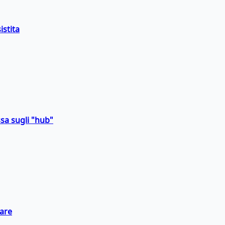
istita
sa sugli "hub"
eare