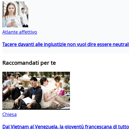
Atlante affettivo
Tacere davanti alle ingiustizie non vuol dire essere neutral
Raccomandati per te
Chiesa
Dal Vietnam al Venezuela, la gioventù francescana di tutto