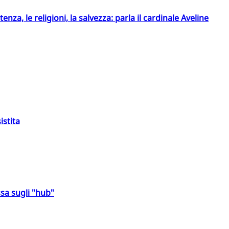
tenza, le religioni, la salvezza: parla il cardinale Aveline
istita
sa sugli "hub"