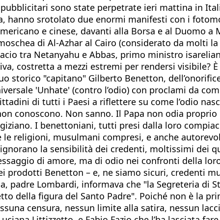
pubblicitari sono state perpetrate ieri mattina in Itali
gata, hanno srotolato due enormi manifesti con i fot
mericano e cinese, davanti alla Borsa e al Duomo a M
chea di Al-Azhar al Cairo (considerato da molti la p
bacio tra Netanyahu e Abbas, primo ministro isarelian
a, costretta a mezzi estremi per rendersi visibile? È B
uo storico "capitano" Gilberto Benetton, dell’onorific
versale 'Unhate' (contro l’odio) con proclami da comi
ittadini di tutti i Paesi a riflettere su come l’odio na
ni non conoscono. Non sanno. Il Papa non odia propri
iano. I benettoniani, tutti presi dalla loro compiaci
te le religioni, musulmani compresi, e anche autorevol
i ignorano la sensibilità dei credenti, moltissimi dei 
saggio di amore, ma di odio nei confronti della loro f
dei prodotti Benetton – e, ne siamo sicuri, credenti 
na, padre Lombardi, informava che "la Segreteria di St
tto della figura del Santo Padre". Poiché non è la pr
ssuna censura, nessun limite alla satira, nessun lacci
iana Littizzetto, e Fabio Fazio che l’ha lasciata fare, 