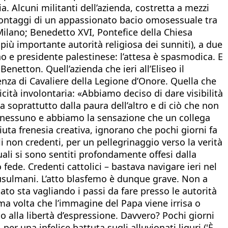
a. Alcuni militanti dell’azienda, costretta a mezzi
omontaggi di un appassionato bacio omosessuale tra
ilano; Benedetto XVI, Pontefice della Chiesa
iù importante autorità religiosa dei sunniti), a due
o e presidente palestinese: l’attesa è spasmodica. E
enetton. Quell’azienda che ieri all’Eliseo il
enza di Cavaliere della Legione d’Onore. Quella che
cità involontaria: «Abbiamo deciso di dare visibilità
sca soprattutto dalla paura dell’altro e di ciò che non
o nessuno e abbiamo la sensazione che un collega
uta frenesia creativa, ignorano che pochi giorni fa
i non credenti, per un pellegrinaggio verso la verità
quali si sono sentiti profondamente offesi dalla
ede. Credenti cattolici – bastava navigare ieri nel
musulmani. L’atto blasfemo è dunque grave. Non a
ato sta vagliando i passi da fare presso le autorità
ima volta che l’immagine del Papa viene irrisa o
o alla libertà d’espressione. Davvero? Pochi giorni
per una infelice battuta sugli alluvionati liguri ('È