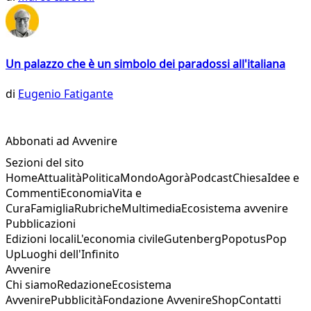
Un palazzo che è un simbolo dei paradossi all'italiana
di
Eugenio Fatigante
Abbonati ad Avvenire
Sezioni del sito
Home
Attualità
Politica
Mondo
Agorà
Podcast
Chiesa
Idee e
Commenti
Economia
Vita e
Cura
Famiglia
Rubriche
Multimedia
Ecosistema avvenire
Pubblicazioni
Edizioni locali
L'economia civile
Gutenberg
Popotus
Pop
Up
Luoghi dell'Infinito
Avvenire
Chi siamo
Redazione
Ecosistema
Avvenire
Pubblicità
Fondazione Avvenire
Shop
Contatti