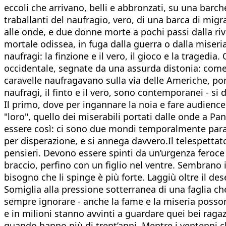
eccoli che arrivano, belli e abbronzati, su una bar
traballanti del naufragio, vero, di una barca di migra
alle onde, e due donne morte a pochi passi dalla riva
mortale odissea, in fuga dalla guerra o dalla miseri
naufragi: la finzione e il vero, il gioco e la tragedi
occidentale, segnate da una assurda distonia: come s
caravelle naufragavano sulla via delle Americhe, po
naufragi, il finto e il vero, sono contemporanei - si 
Il primo, dove per ingannare la noia e fare audience
"loro", quello dei miserabili portati dalle onde a P
essere così: ci sono due mondi temporalmente paralle
per disperazione, e si annega davvero.Il telespettator
pensieri. Devono essere spinti da un’urgenza feroce 
braccio, perfino con un figlio nel ventre. Sembrano i
bisogno che li spinge è più forte. Laggiù oltre il
Somiglia alla pressione sotterranea di una faglia c
sempre ignorare - anche la fame e la miseria posson
e in milioni stanno avvinti a guardare quei bei rag
quando hanno più di trent’anni. Mentre i ventenni 