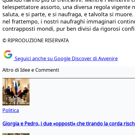
telespettatore assorto, una diversa regola vigente ne
saluta, e si parte, e si naufraga, e talvolta si muore.
nel frattempo, i nostri naufraghi immaginari continu
contrapposti mondi, pur ben divisi da rigorosi confin
© RIPRODUZIONE RISERVATA
Seguici anche su Google Discover di Avvenire
Altro di Idee e Commenti
Politica
Giorgia e Pedro, i due «opposti» che tirando la corda risc