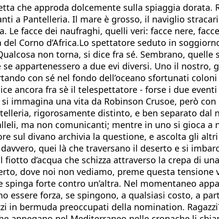
chetta che approda dolcemente sulla spiaggia dorata. 
nti a Pantelleria. Il mare è grosso, il naviglio straca
. Le facce dei naufraghi, quelli veri: facce nere, facc
a del Corno d’Africa.Lo spettatore seduto in soggiorn
a. Qualcosa non torna, si dice fra sé. Sembrano, quelle
e appartenessero a due evi diversi. Uno il nostro, ga
rtando con sé nel fondo dell’oceano sfortunati coloni
dice ancora fra sè il telespettatore - forse i due eve
 si immagina una vita da Robinson Crusoe, però con ad
antelleria, rigorosamente distinto, e ben separato dal
li, ma non comunicanti; mentre in uno si gioca a nauf
e sul divano archivia la questione, e ascolta gli altri
davvero, quei là che traversano il deserto e si imbarc
l fiotto d’acqua che schizza attraverso la crepa di una
 deserto, dove noi non vediamo, preme questa tension
he spinga forte contro un’altra. Nel momentaneo appa
o essere forza, se spingono, a qualsiasi costo, a par
azzi in bermuda preoccupati della nomination. Ragazzi
che annegano nel Mediterraneo nelle cronache li chia