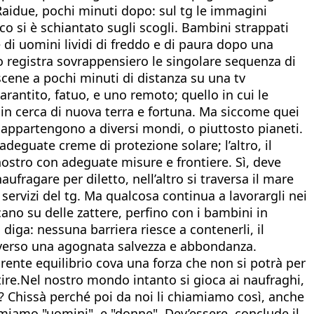
Raidue, pochi minuti dopo: sul tg le immagini
rico si è schiantato sugli scogli. Bambini strappati
e di uomini lividi di freddo e di paura dopo una
o registra sovrappensiero le singolare sequenza di
 scene a pochi minuti di distanza su una tv
rantito, fatuo, e uno remoto; quello in cui le
 in cerca di nuova terra e fortuna. Ma siccome quei
nti appartengono a diversi mondi, o piuttosto pianeti.
eguate creme di protezione solare; l’altro, il
 nostro con adeguate misure e frontiere. Sì, deve
ragare per diletto, nell’altro si traversa il mare
 servizi del tg. Ma qualcosa continua a lavorargli nei
ano su delle zattere, perfino con i bambini in
 diga: nessuna barriera riesce a contenerli, il
e verso una agognata salvezza e abbondanza.
rente equilibrio cova una forza che non si potrà per
tire.Nel nostro mondo intanto si gioca ai naufraghi,
? Chissà perché poi da noi li chiamiamo così, anche
miamo "uomini", e "donne". Dev’essere, conclude il