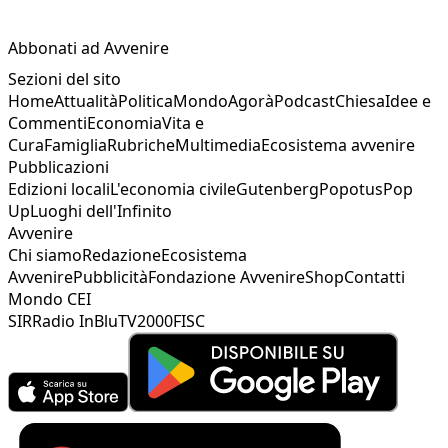
Abbonati ad Avvenire
Sezioni del sito
Home
Attualità
Politica
Mondo
Agorà
Podcast
Chiesa
Idee e
Commenti
Economia
Vita e
Cura
Famiglia
Rubriche
Multimedia
Ecosistema avvenire
Pubblicazioni
Edizioni locali
L'economia civile
Gutenberg
Popotus
Pop
Up
Luoghi dell'Infinito
Avvenire
Chi siamo
Redazione
Ecosistema
Avvenire
Pubblicità
Fondazione Avvenire
Shop
Contatti
Mondo CEI
SIR
Radio InBlu
TV2000
FISC