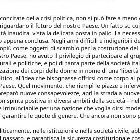
concitate della crisi politica, non si può fare a meno
 riguardano il futuro del nostro Paese. Un fatto su c
naudita, vista la delicata posta in palio. La necessità
 appena conclusa. Negli anni difficili e indigeribili
lopiù come oggetti di scambio per la costruzione del
stro Paese, ho avuto il privilegio di partecipare al g
li e politiche, e poi di tanta parte della società ita
zzazione dei corpi delle donne in nome di una 'libertà
olitico, all’idea che bisognasse offrirsi come corpo 
o Paese. Quel movimento, che riempì le piazze e infer
preparò nuove consapevolezze, aprì la strada a nuove 
 con spinta positiva in diversi ambiti della società – 
irrinunciabile per una nazione che voglia dirsi mod
 per garantire le quote di genere. Che ancora non son
camente, nelle istituzioni e nella società civile, abb
 passato, e garantisca la sicurezza costituzionale cos