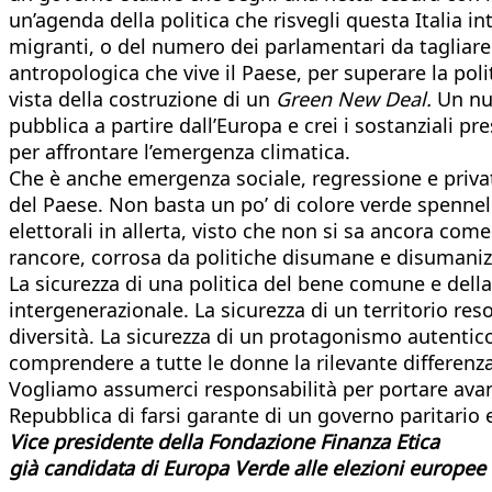
un’agenda della politica che risvegli questa Italia i
migranti, o del numero dei parlamentari da tagliare
antropologica che vive il Paese, per superare la poli
vista della costruzione di un
Green New Deal.
Un nuo
pubblica a partire dall’Europa e crei i sostanziali 
per affrontare l’emergenza climatica.
Che è anche emergenza sociale, regressione e privatiz
del Paese. Non basta un po’ di colore verde spennell
elettorali in allerta, visto che non si sa ancora come
rancore, corrosa da politiche disumane e disumanizz
La sicurezza di una politica del bene comune e della t
intergenerazionale. La sicurezza di un territorio reso
diversità. La sicurezza di un protagonismo autentico
comprendere a tutte le donne la rilevante differenza
Vogliamo assumerci responsabilità per portare avant
Repubblica di farsi garante di un governo paritario e
Vice presidente della Fondazione Finanza Etica
già candidata di Europa Verde alle elezioni europee