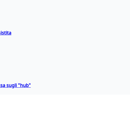
istita
sa sugli "hub"