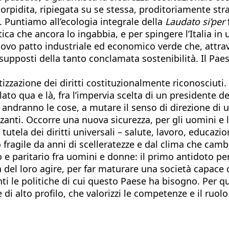
ntorpidita, ripiegata su se stessa, proditoriamente st
. Puntiamo all’ecologia integrale della
Laudato si’per
f
tica che ancora lo ingabbia, e per spingere l’Italia i
vo patto industriale ed economico verde che, attravers
presupposti della tanto conclamata sostenibilità. Il P
zazione dei diritti costituzionalmente riconosciuti. Co
ato qua e là, fra l’impervia scelta di un presidente d
 andranno le cose, a mutare il senso di direzione di un
anti. Occorre una nuova sicurezza, per gli uomini e 
utela dei diritti universali – salute, lavoro, educazio
 fragile da anni di scelleratezze e dal clima che cambi
 e paritario fra uomini e donne: il primo antidoto pe
 del loro agire, per far maturare una società capace 
i le politiche di cui questo Paese ha bisogno. Per q
 di alto profilo, che valorizzi le competenze e il ruol