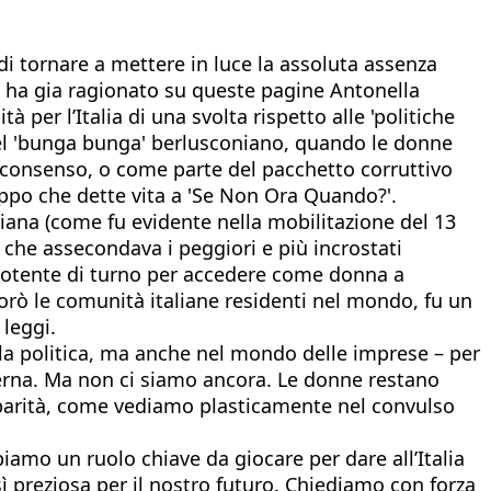
 di tornare a mettere in luce la assoluta assenza
ui ha gia ragionato su queste pagine Antonella
 per l’Italia di una svolta rispetto alle 'politiche
 del 'bunga bunga' berlusconiano, quando le donne
 consenso, o come parte del pacchetto corruttivo
ruppo che dette vita a 'Se Non Ora Quando?'.
liana (come fu evidente nella mobilitazione del 13
' che assecondava i peggiori e più incrostati
al potente di turno per accedere come donna a
vorò le comunità italiane residenti nel mondo, fu un
leggi.
nella politica, ma anche nel mondo delle imprese – per
erna. Ma non ci siamo ancora. Le donne restano
o parità, come vediamo plasticamente nel convulso
iamo un ruolo chiave da giocare per dare all’Italia
ì preziosa per il nostro futuro. Chiediamo con forza