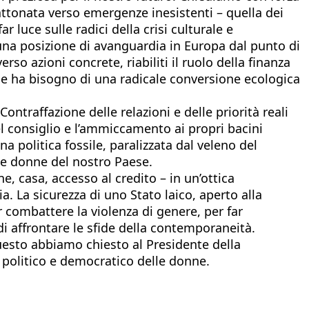
rattonata verso emergenze inesistenti – quella dei
ar luce sulle radici della crisi culturale e
n una posizione di avanguardia in Europa dal punto di
o azioni concrete, riabiliti il ruolo della finanza
aese ha bisogno di una radicale conversione ecologica
ntraffazione delle relazioni e delle priorità reali
el consiglio e l’ammiccamento ai propri bacini
a politica fossile, paralizzata dal veleno del
le donne del nostro Paese.
ne, casa, accesso al credito – in un’ottica
a. La sicurezza di uno Stato laico, aperto alla
r combattere la violenza di genere, per far
di affrontare le sfide della contemporaneità.
uesto abbiamo chiesto al Presidente della
o politico e democratico delle donne.