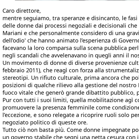
Caro direttore,
mentre seguiamo, tra speranze e disincanto, le fasi 
delle donne dai processi negoziali e decisionali che
Mariani e che personalmente considero di una gravità i
dell’odio' che hanno animato l’esperienza di Governo
facevano la loro comparsa sulla scena pubblica per
negli scandali che avvelenavano in quegli anni il no
Un movimento di donne di diverse provenienze cultura
febbraio 2011), che reagì con forza alla strumentali
stereotipi. Un rifiuto culturale, prima ancora che p
posizioni di qualche rilievo alla gestione del nostr
fuoco vitale che generò grande dibattito pubblico, 
Pur con tutti i suoi limiti, quella mobilitazione agì
promuovere la presenza femminile come condizione 
l’eccezione, e sono relegate a ricoprire ruoli solo
negoziato politico di queste ore.
Tutto ciò non basta più. Come donne impegnate politi
un governo stabile che segni una netta cesura con il