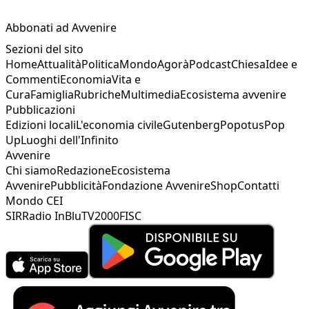
Abbonati ad Avvenire
Sezioni del sito
Home
Attualità
Politica
Mondo
Agorà
Podcast
Chiesa
Idee e
Commenti
Economia
Vita e
Cura
Famiglia
Rubriche
Multimedia
Ecosistema avvenire
Pubblicazioni
Edizioni locali
L'economia civile
Gutenberg
Popotus
Pop
Up
Luoghi dell'Infinito
Avvenire
Chi siamo
Redazione
Ecosistema
Avvenire
Pubblicità
Fondazione Avvenire
Shop
Contatti
Mondo CEI
SIR
Radio InBlu
TV2000
FISC