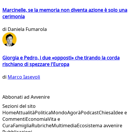
Marcinelle, se la memoria non diventa azione è solo una
cerimonia
di
Daniela Fumarola
Giorgia e Pedro, i due «opposti» che tirando la corda
rischiano di spezzare l'Europa
di
Marco Iasevoli
Abbonati ad Avvenire
Sezioni del sito
Home
Attualità
Politica
Mondo
Agorà
Podcast
Chiesa
Idee e
Commenti
Economia
Vita e
Cura
Famiglia
Rubriche
Multimedia
Ecosistema avvenire
Pubblicazioni