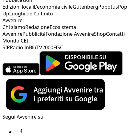
Edizioni locali
L'economia civile
Gutenberg
Popotus
Pop
Up
Luoghi dell'Infinito
Avvenire
Chi siamo
Redazione
Ecosistema
Avvenire
Pubblicità
Fondazione Avvenire
Shop
Contatti
Mondo CEI
SIR
Radio InBlu
TV2000
FISC
Segui Avvenire su