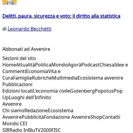
Delitti, paura, sicurezza e voto: il diritto alla statistica
di
Leonardo Becchetti
Abbonati ad Avvenire
Sezioni del sito
Home
Attualità
Politica
Mondo
Agorà
Podcast
Chiesa
Idee e
Commenti
Economia
Vita e
Cura
Famiglia
Rubriche
Multimedia
Ecosistema avvenire
Pubblicazioni
Edizioni locali
L'economia civile
Gutenberg
Popotus
Pop
Up
Luoghi dell'Infinito
Avvenire
Chi siamo
Redazione
Ecosistema
Avvenire
Pubblicità
Fondazione Avvenire
Shop
Contatti
Mondo CEI
SIR
Radio InBlu
TV2000
FISC