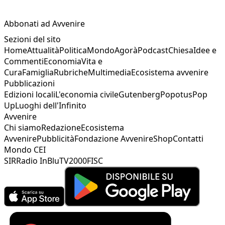
Abbonati ad Avvenire
Sezioni del sito
Home
Attualità
Politica
Mondo
Agorà
Podcast
Chiesa
Idee e
Commenti
Economia
Vita e
Cura
Famiglia
Rubriche
Multimedia
Ecosistema avvenire
Pubblicazioni
Edizioni locali
L'economia civile
Gutenberg
Popotus
Pop
Up
Luoghi dell'Infinito
Avvenire
Chi siamo
Redazione
Ecosistema
Avvenire
Pubblicità
Fondazione Avvenire
Shop
Contatti
Mondo CEI
SIR
Radio InBlu
TV2000
FISC