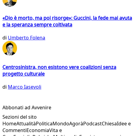
«Dio è morto, ma poi risorge»: Guccini, la fede mai avuta
e la speranza sempre coltivata
di
Umberto Folena
Centrosinistra, non esistono vere coalizioni senza
progetto culturale
di
Marco Iasevoli
Abbonati ad Avvenire
Sezioni del sito
Home
Attualità
Politica
Mondo
Agorà
Podcast
Chiesa
Idee e
Commenti
Economia
Vita e