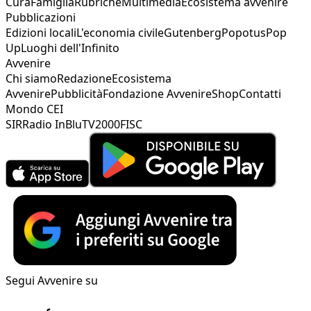
Cura
Famiglia
Rubriche
Multimedia
Ecosistema avvenire
Pubblicazioni
Edizioni locali
L'economia civile
Gutenberg
Popotus
Pop
Up
Luoghi dell'Infinito
Avvenire
Chi siamo
Redazione
Ecosistema
Avvenire
Pubblicità
Fondazione Avvenire
Shop
Contatti
Mondo CEI
SIR
Radio InBlu
TV2000
FISC
Segui Avvenire su