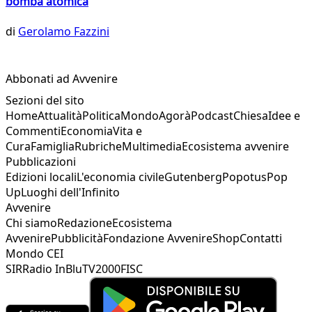
bomba atomica
di
Gerolamo Fazzini
Abbonati ad Avvenire
Sezioni del sito
Home
Attualità
Politica
Mondo
Agorà
Podcast
Chiesa
Idee e
Commenti
Economia
Vita e
Cura
Famiglia
Rubriche
Multimedia
Ecosistema avvenire
Pubblicazioni
Edizioni locali
L'economia civile
Gutenberg
Popotus
Pop
Up
Luoghi dell'Infinito
Avvenire
Chi siamo
Redazione
Ecosistema
Avvenire
Pubblicità
Fondazione Avvenire
Shop
Contatti
Mondo CEI
SIR
Radio InBlu
TV2000
FISC